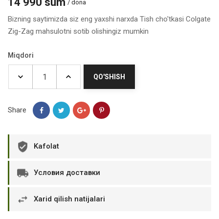
14 990 sum
/ dona
Bizning saytimizda siz eng yaxshi narxda Tish cho'tkasi Colgate
Zig-Zag mahsulotni sotib olishingiz mumkin
Miqdori
QO'SHISH
Share
Kafolat
Условия доставки
Xarid qilish natijalari