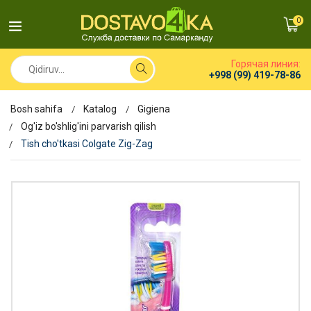
0
Горячая линия:
+998 (99) 419-78-86
Bosh sahifa
Katalog
Gigiena
Og'iz bo'shlig'ini parvarish qilish
Tish cho'tkasi Colgate Zig-Zag