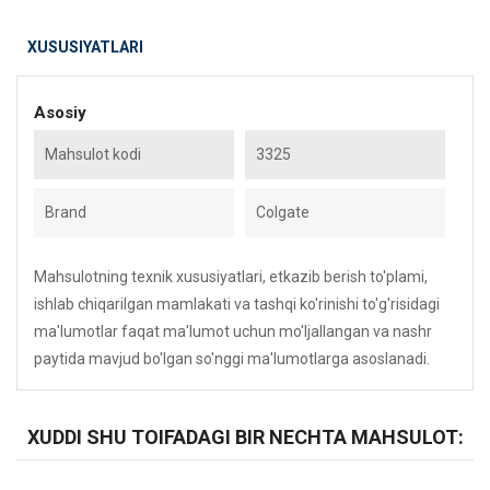
XUSUSIYATLARI
Asosiy
Mahsulot kodi
3325
Brand
Colgate
Mahsulotning texnik xususiyatlari, etkazib berish to'plami,
ishlab chiqarilgan mamlakati va tashqi ko'rinishi to'g'risidagi
ma'lumotlar faqat ma'lumot uchun mo'ljallangan va nashr
paytida mavjud bo'lgan so'nggi ma'lumotlarga asoslanadi.
XUDDI SHU TOIFADAGI BIR NECHTA MAHSULOT: