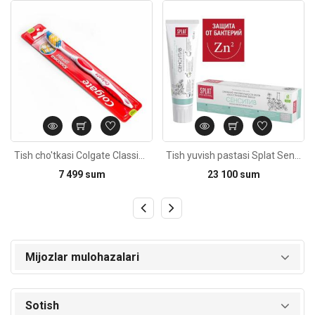
Kod: 1164
Kod: 4082
Tish cho'tkasi Colgate Classika zdorovya, o'rtacha
Tish yuvish pastasi Splat Sensitive 100ml
7 499 sum
23 100 sum
Mijozlar mulohazalari
Sotish