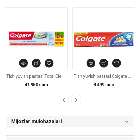
Kod: 4082
Kod: 5481
Tish yuvish pastasi Total Clean Total 12 Toza yalpiz 125ml
Tish yuvish pastasi Colgate Maxsus kariesni himoya qilish 50ml
41 950 sum
8 499 sum
Mijozlar mulohazalari