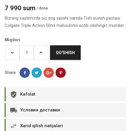
7 990 sum
/ dona
Bizning saytimizda siz eng yaxshi narxda Tish yuvish pastasi
Colgate Triple Action 50ml mahsulotni sotib olishingiz mumkin
Miqdori
QO'SHISH
Share
Kafolat
Условия доставки
Xarid qilish natijalari