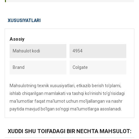
XUSUSIYATLARI
Asosiy
Mahsulot kodi
4954
Brand
Colgate
Mahsulotning texnik xususiyatlari, etkazib berish to'plami,
ishlab chiqarilgan mamlakati va tashqi ko'rinishi to'g'risidagi
ma'lumotlar faqat ma'lumot uchun mo'ljallangan va nashr
paytida mavjud bo'lgan so'nggi ma'lumotlarga asoslanadi.
XUDDI SHU TOIFADAGI BIR NECHTA MAHSULOT: