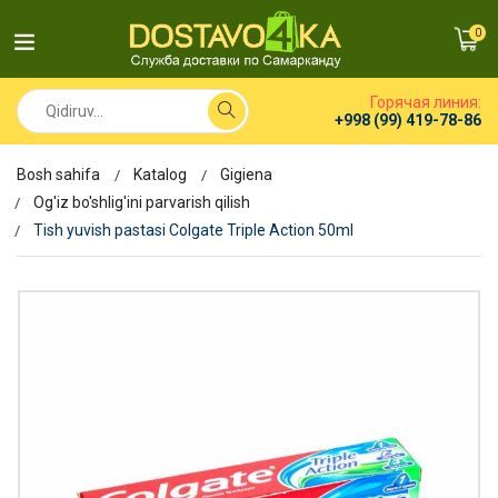
0
Горячая линия:
+998 (99) 419-78-86
Bosh sahifa
Katalog
Gigiena
Og'iz bo'shlig'ini parvarish qilish
Tish yuvish pastasi Colgate Triple Action 50ml