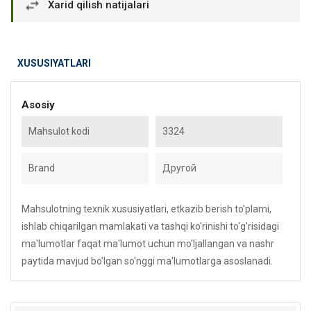
Xarid qilish natijalari
XUSUSIYATLARI
Asosiy
Mahsulot kodi
3324
Brand
Другой
Mahsulotning texnik xususiyatlari, etkazib berish to'plami,
ishlab chiqarilgan mamlakati va tashqi ko'rinishi to'g'risidagi
ma'lumotlar faqat ma'lumot uchun mo'ljallangan va nashr
paytida mavjud bo'lgan so'nggi ma'lumotlarga asoslanadi.