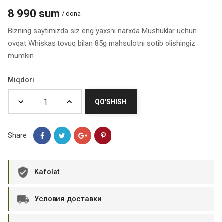
8 990 sum
/ dona
Bizning saytimizda siz eng yaxshi narxda Mushuklar uchun
ovqat Whiskas tovuq bilan 85g mahsulotni sotib olishingiz
mumkin
Miqdori
QO'SHISH
Share
Kafolat
Условия доставки