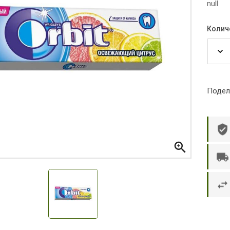
null
Колич
Подел

р П.
Ольга Кузяева
Ти
 в указанное
Лежу в больнице, сделала заказ, все
Вежливый и о
этаж без лифта,
привезли раньше назначенного
Оформляют з
и. Всё хорошо
времени. Курьер Анвар, спасибо ему!
максимально 
е и вкусное.
и овощи. М
доволен. Б