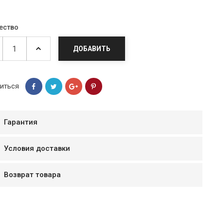
ество
ДОБАВИТЬ
иться
Гарантия
Условия доставки
мур B.Д.
тзывчивый персонал.
Возврат товара
аказ и доставляют
быстро. Покупал мясо
ясо свежее. Очень
уду покупать ещё.