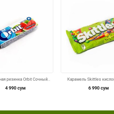
227
Код: 2912
Жевательная резинка Orbit Сочный арбуз 13,6г
Карамель Skittles кисло
4 990 сум
6 990 сум