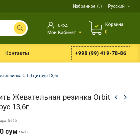
Избранное
Русский
0
Корзина
Вход
0
Мой Кабинет
+998 (99) 419-78-86
Контакты
 резинка Orbit цитрус 13,6г
ить Жевательная резинка Orbit
рус 13,6г
ара: 5665
0 сум
/ шт.