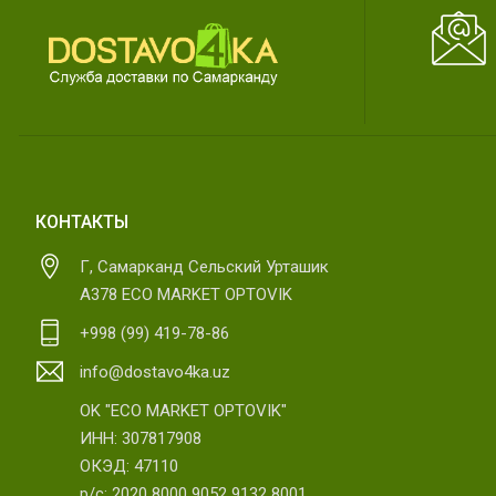
КОНТАКТЫ
Г, Самарканд Сельский Урташик
А378 ECO MARKET OPTOVIK
+998 (99) 419-78-86
info@dostavo4ka.uz
OK "ECO MARKET OPTOVIK"
ИНН: 307817908
ОКЭД: 47110
р/с: 2020 8000 9052 9132 8001