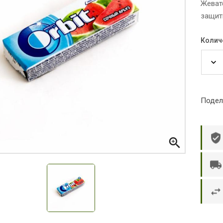
Жевате
защити
Колич
Подел

р П.
Ольга Кузяева
Ти
 в указанное
Лежу в больнице, сделала заказ, все
Вежливый и о
этаж без лифта,
привезли раньше назначенного
Оформляют з
и. Всё хорошо
времени. Курьер Анвар, спасибо ему!
максимально 
е и вкусное.
и овощи. М
доволен. Б