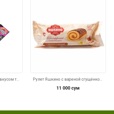
Код: 5013
Карамель Chupa-Chups со вкусом тропических фруктов 15г
Рулет Яшкино с вареной сгущёнкой 200г
11 000 сум