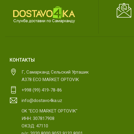
КОНТАКТЫ
Г, Самарканд Сельский Урташик
А378 ECO MARKET OPTOVIK
+998 (99) 419-78-86
info@dostavo4ka.uz
OK "ECO MARKET OPTOVIK"
ИНН: 307817908
ОКЭД: 47110
р/с: 2020 8000 9052 9132 8001