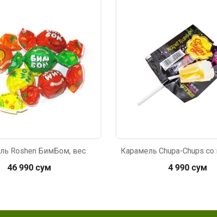
470
Код: 5013
ль Roshen БимБом, вес
46 990 сум
4 990 сум