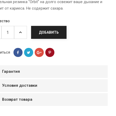
льная резинка "Orbit" на долго освежит ваше дыхание и
т от кариеса. Не содержит сахара.
ество
ДОБАВИТЬ
иться
Гарантия
мур B.Д.
Условия доставки
тзывчивый персонал.
аказ и доставляют
Возврат товара
быстро. Покупал мясо
ясо свежее. Очень
уду покупать ещё.