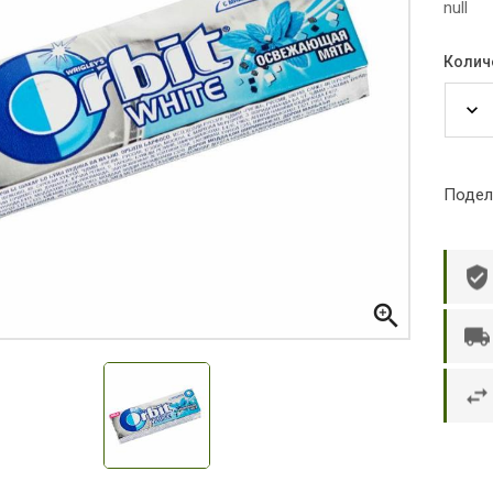
null
Колич
Подел

р П.
Ольга Кузяева
Ти
 в указанное
Лежу в больнице, сделала заказ, все
Вежливый и о
этаж без лифта,
привезли раньше назначенного
Оформляют з
и. Всё хорошо
времени. Курьер Анвар, спасибо ему!
максимально 
е и вкусное.
и овощи. М
доволен. Б