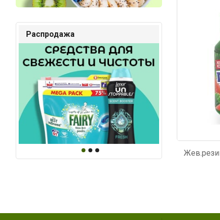
Код: 3867
Код: 5
Распродажа
Жев.резин