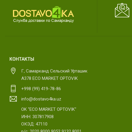
КОНТАКТЫ
Г, Самарканд Сельский Урташик
А378 ECO MARKET OPTOVIK
+998 (99) 419-78-86
info@dostavo4ka.uz
OK "ECO MARKET OPTOVIK"
ИНН: 307817908
ОКЭД: 47110
р/с: 2020 8000 9052 9132 8001