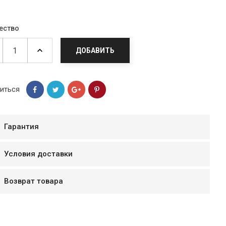
ество
ДОБАВИТЬ
иться
Гарантия
Условия доставки
мур B.Д.
тзывчивый персонал.
Возврат товара
аказ и доставляют
быстро. Покупал мясо
ясо свежее. Очень
уду покупать ещё.