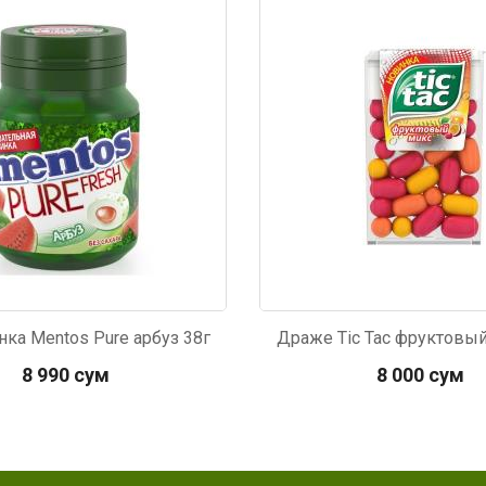
467
Код: 4915
ка Mentos Pure арбуз 38г
Драже Tic Tac фруктовый
8 990 сум
8 000 сум