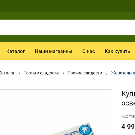
Каталог
Наши магазины
О нас
Как купить
Каталог
Торты и сладости
Прочие сладости
Жевательна
Куп
осв
Код тов
4 99