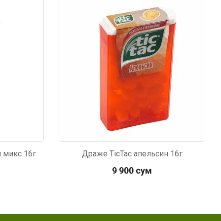
Код: 4332
 микс 16г
Драже TicTac апельсин 16г
9 900 сум