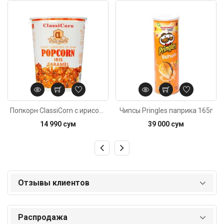
Код: 539
Код: 5196
Попкорн ClassiCorn с ирисом 80г
Чипсы Pringles паприка 165г
14 990 сум
39 000 сум
Отзывы клиентов
Распродажа