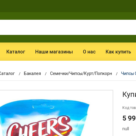
Каталог
Наши магазины
О нас
Как купить
Каталог
Бакалея
Семечки/Чипсы/Курт/Попкорн
Чипсы C
Куп
Код тов
5 99
null