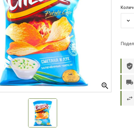
Колич
Подел

р П.
Ольга Кузяева
Ти
 в указанное
Лежу в больнице, сделала заказ, все
Вежливый и о
этаж без лифта,
привезли раньше назначенного
Оформляют з
и. Всё хорошо
времени. Курьер Анвар, спасибо ему!
максимально 
е и вкусное.
и овощи. М
доволен. Б