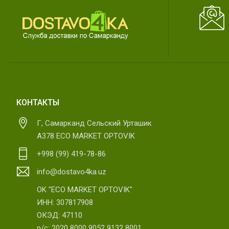
КОНТАКТЫ
Г, Самарканд Сельский Урташик
А378 ECO MARKET OPTOVIK
+998 (99) 419-78-86
info@dostavo4ka.uz
OK "ECO MARKET OPTOVIK"
ИНН: 307817908
ОКЭД: 47110
р/с: 2020 8000 9052 9132 8001