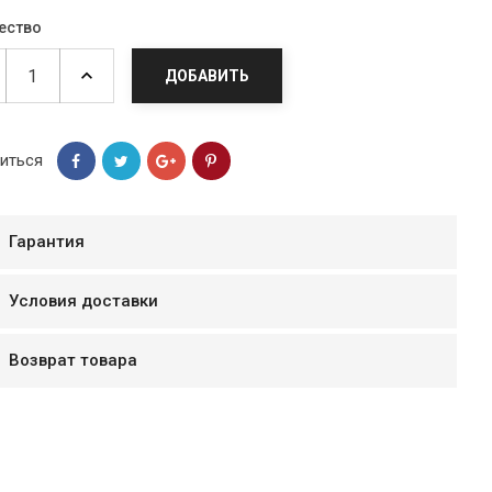
ество
ДОБАВИТЬ
иться
Гарантия
Условия доставки
мур B.Д.
Возврат товара
тзывчивый персонал.
аказ и доставляют
быстро. Покупал мясо
ясо свежее. Очень
уду покупать ещё.