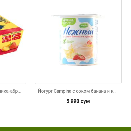
Код: 1054
Творожок Растишка клубника-абрикос 6*45г
Йогурт Campina с соком банана и клубники 95г
5 990 сум