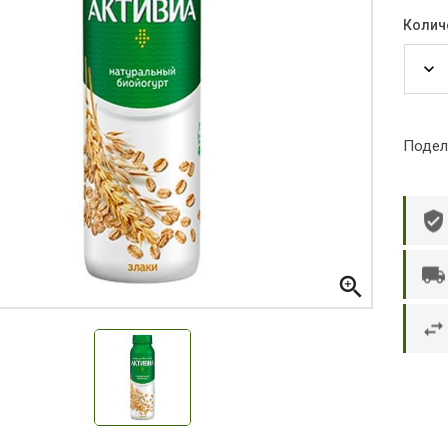
Колич
Подел

р П.
Ольга Кузяева
Ти
 в указанное
Лежу в больнице, сделала заказ, все
Вежливый и о
этаж без лифта,
привезли раньше назначенного
Оформляют з
и. Всё хорошо
времени. Курьер Анвар, спасибо ему!
максимально 
е и вкусное.
и овощи. М
доволен. Б