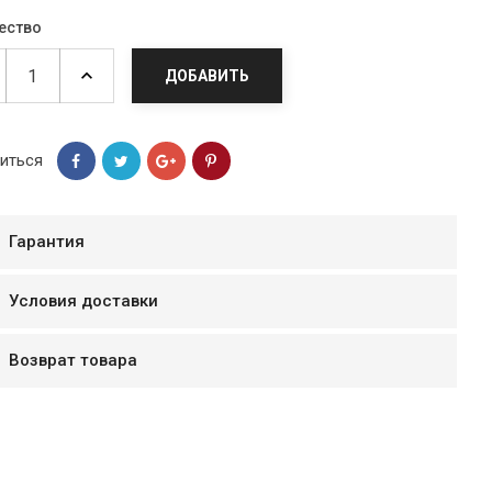
ество
ДОБАВИТЬ
иться
Гарантия
Условия доставки
мур B.Д.
Возврат товара
тзывчивый персонал.
аказ и доставляют
быстро. Покупал мясо
ясо свежее. Очень
уду покупать ещё.