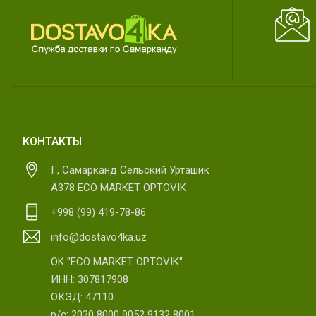
КОНТАКТЫ
Г, Самарканд Сельский Урташик
А378 ECO MARKET OPTOVIK
+998 (99) 419-78-86
info@dostavo4ka.uz
OK "ECO MARKET OPTOVIK"
ИНН: 307817908
ОКЭД: 47110
р/с: 2020 8000 9052 9132 8001