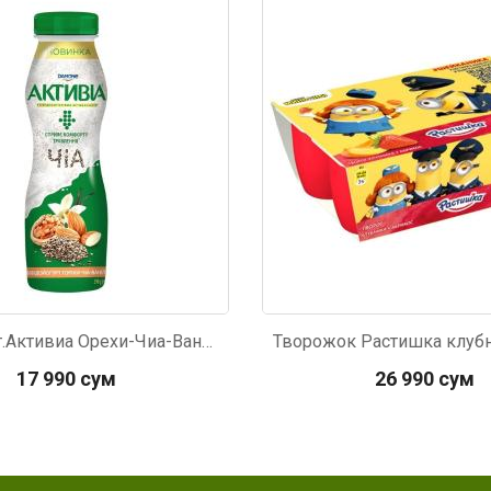
535
Код: 3007
Йогурт пит.Активиа Орехи-Чиа-Ваниль. 270г
17 990 сум
26 990 сум