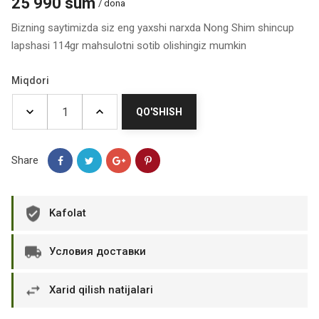
25 990 sum
/ dona
Bizning saytimizda siz eng yaxshi narxda Nong Shim shincup
lapshasi 114gr mahsulotni sotib olishingiz mumkin
Miqdori
QO'SHISH
Share
Kafolat
Условия доставки
Xarid qilish natijalari