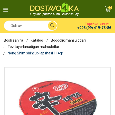
0
Горячая линия:
+998 (99) 419-78-86
Bosh sahifa
Katalog
Boqqolik mahsulotlari
Tez tayorlanadigan mahsulotlar
Nong Shim shincup lapshasi 114gr