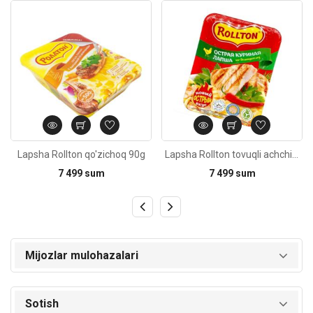
Kod: 5891
Kod: 5475
Lapsha Rollton qo'zichoq 90g
Lapsha Rollton tovuqli achchiq 90g
7 499 sum
7 499 sum
Mijozlar mulohazalari
Sotish