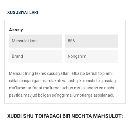
XUSUSIYATLARI
Asosiy
Mahsulot kodi
886
Brand
Nongshim
Mahsulotning texnik xususiyatlari, etkazib berish to'plami,
ishlab chiqarilgan mamlakati va tashqi ko'rinishi to'g'risidagi
ma'lumotlar faqat ma'lumot uchun mo'ljallangan va nashr
paytida mavjud bo'lgan so'nggi ma'lumotlarga asoslanadi.
XUDDI SHU TOIFADAGI BIR NECHTA MAHSULOT: