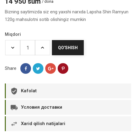
14 950 sum
/ dona
Bizning saytimizda siz eng yaxshi narxda Lapsha Shin Ramyun
120g mahsulotni sotib olishingiz mumkin
Miqdori
QO'SHISH
Share
Kafolat
Условия доставки
Xarid qilish natijalari