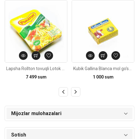
Kod: 4708
Kod: 5475
Lapsha Rollton tovuqli Lotok 90g
Kubik Gallina Blanca mol go'shtli bolyon 10g
7 499 sum
1 000 sum
Mijozlar mulohazalari
Sotish