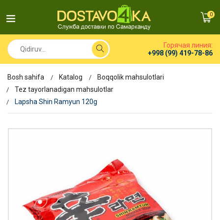
0
Горячая линия:
+998 (99) 419-78-86
Bosh sahifa
Katalog
Boqqolik mahsulotlari
Tez tayorlanadigan mahsulotlar
Lapsha Shin Ramyun 120g