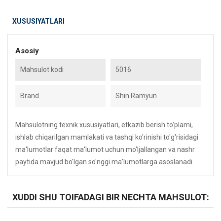
XUSUSIYATLARI
Asosiy
Mahsulot kodi
5016
Brand
Shin Ramyun
Mahsulotning texnik xususiyatlari, etkazib berish to'plami,
ishlab chiqarilgan mamlakati va tashqi ko'rinishi to'g'risidagi
ma'lumotlar faqat ma'lumot uchun mo'ljallangan va nashr
paytida mavjud bo'lgan so'nggi ma'lumotlarga asoslanadi.
XUDDI SHU TOIFADAGI BIR NECHTA MAHSULOT: