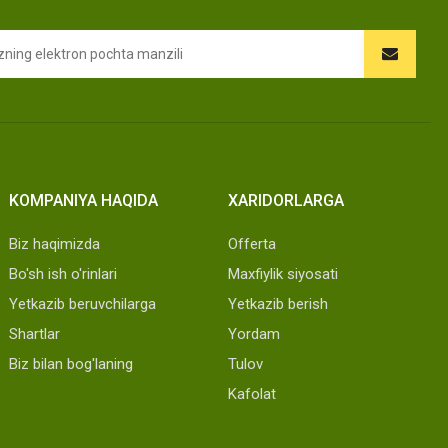
KOMPANIYA HAQIDA
XARIDORLARGA
Biz haqimizda
Offerta
Bo'sh ish o'rinlari
Maxfiylik siyosati
Yetkazib beruvchilarga
Yetkazib berish
Shartlar
Yordam
Biz bilan bog'laning
Tulov
Kafolat