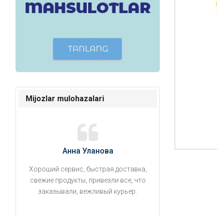
Mijozlar mulohazalari
Анна Уланова
Александ
Хороший сервис, быстрая доставка,
Продукты привезли
свежие продукты, привезли все, что
время. Занесли на 5 
заказывали, вежливый курьер.
аккуратно поставил
упаковано, свеже