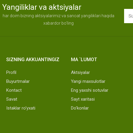
Yangiliklar va aktsiyalar
har doim bizning aktsiyalarimiz va sanoat yangiliklari haqida
xabardor bo'ling
SIZNING AKKUANTINGIZ
MA `LUMOT
Profil
Aktsiyalar
Buyurtmalar
Yangi maxsulotlar
Kontact
Eng yaxshi sotuvlar
Savat
Sayt xaritasi
Istaklar ro'yxati
Do'konlar