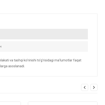
н
akati va tashqi ko'rinishi to'g'risidagi ma'lumotlar faqat
larga asoslanadi.