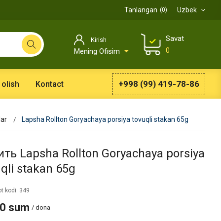
Tanlangan
Uzbek
0
Savat
Kirish
0
Mening Ofisim
+998 (99) 419-78-86
 olish
Kontact
lar
Lapsha Rollton Goryachaya porsiya tovuqli stakan 65g
ить Lapsha Rollton Goryachaya porsiya
qli stakan 65g
t kodi: 349
90 sum
/ dona