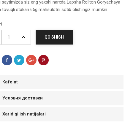
g saytimizda siz eng yaxshi narxda Lapsha Rollton Goryachaya
a tovuqli stakan 65g mahsulotni sotib olishingiz mumkin
ri
QO'SHISH
Kafolat
мур B.Д.
Условия доставки
тзывчивый персонал.
аказ и доставляют
Xarid qilish natijalari
быстро. Покупал мясо
ясо свежее. Очень
уду покупать ещё.