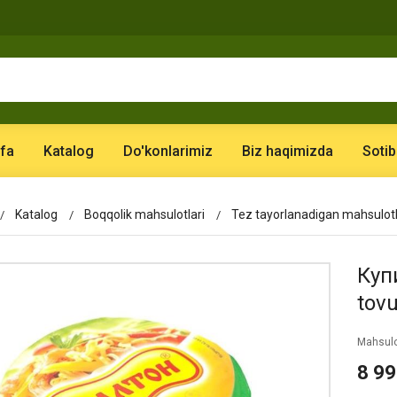
fa
Katalog
Do'konlarimiz
Biz haqimizda
Sotib
Katalog
Boqqolik mahsulotlari
Tez tayorlanadigan mahsulot
Куп
tovu
Mahsulo
8 9