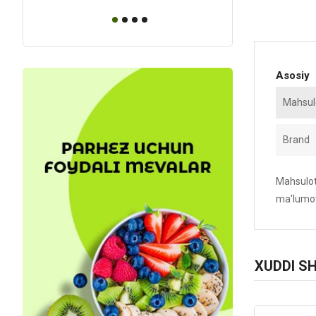
Asosiy
Mahsulo
Brand
Mahsulotn
ma'lumot
XUDDI S