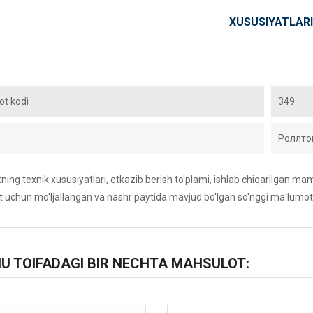
XUSUSIYATLARI
t kodi
349
Роллто
ing texnik xususiyatlari, etkazib berish to'plami, ishlab chiqarilgan maml
 uchun mo'ljallangan va nashr paytida mavjud bo'lgan so'nggi ma'lumot
HU TOIFADAGI BIR NECHTA MAHSULOT: