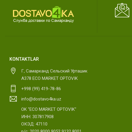
KONTAKTLAR
Г, Самарканд Сельский Урташик
А378 ECO MARKET OPTOVIK
+998 (99) 419-78-86
info@dostavo4ka.uz
OK "ECO MARKET OPTOVIK"
ИНН: 307817908
ОКЭД: 47110
р/с: 2020 8000 9052 9132 8001