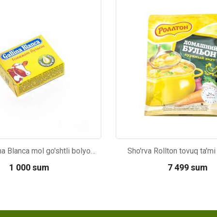
51
Kod: 886
Kubik Gallina Blanca mol go'shtli bolyon 10g
Sho'rva Rollton tovuq ta'mi
1 000 sum
7 499 sum