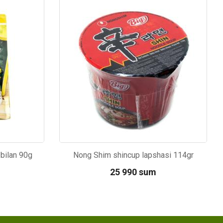
Kod: 5891
 bilan 90g
Nong Shim shincup lapshasi 114gr
25 990 sum