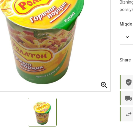
Biznin
porsiy
Miqdo
Share

р П.
Ольга Кузяева
Ти
 в указанное
Лежу в больнице, сделала заказ, все
Вежливый и о
этаж без лифта,
привезли раньше назначенного
Оформляют з
и. Всё хорошо
времени. Курьер Анвар, спасибо ему!
максимально 
е и вкусное.
и овощи. М
доволен. Б