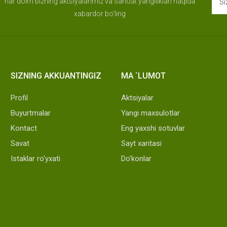
har doim bizning aktsiyalarimiz va sanoat yangiliklari haqida
xabardor bo'ling
SIZNING AKKUANTINGIZ
MA `LUMOT
Profil
Aktsiyalar
Buyurtmalar
Yangi maxsulotlar
Kontact
Eng yaxshi sotuvlar
Savat
Sayt xaritasi
Istaklar ro'yxati
Do'konlar