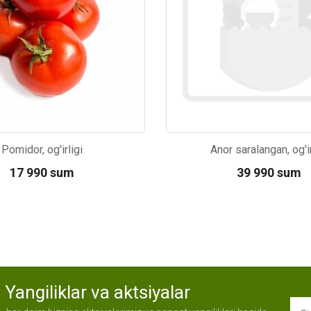
Pomidor, og'irligi
Anor saralangan, og'ir
17 990 sum
39 990 sum
Yangiliklar va aktsiyalar