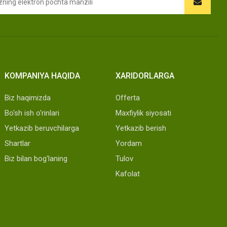
KOMPANIYA HAQIDA
XARIDORLARGA
Biz haqimizda
Offerta
Bo'sh ish o'rinlari
Maxfiylik siyosati
Yetkazib beruvchilarga
Yetkazib berish
Shartlar
Yordam
Biz bilan bog'laning
Tulov
Kafolat