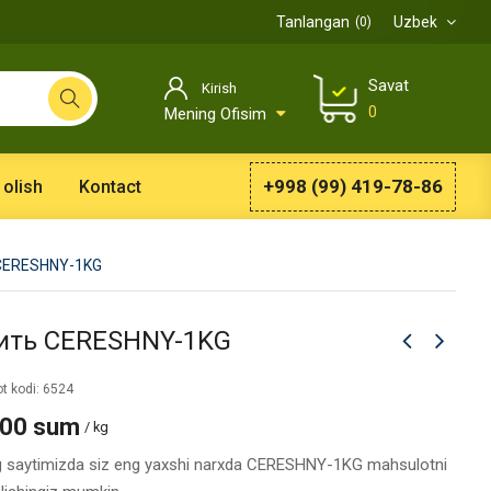
Tanlangan
Uzbek
0
Savat
Kirish
0
Mening Ofisim
+998 (99) 419-78-86
 olish
Kontact
CERESHNY-1KG
ить CERESHNY-1KG
t kodi: 6524
000 sum
/ kg
g saytimizda siz eng yaxshi narxda CERESHNY-1KG mahsulotni