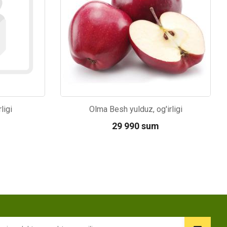
ligi
Olma Besh yulduz, og'irligi
29 990 sum