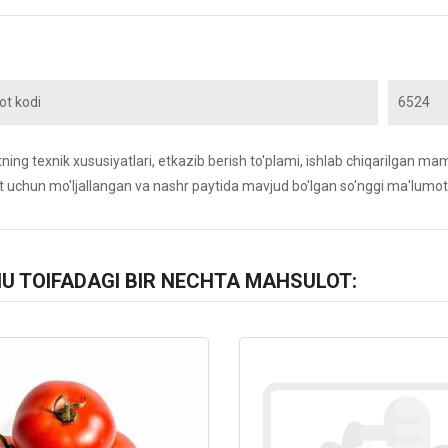
t kodi
6524
ing texnik xususiyatlari, etkazib berish to'plami, ishlab chiqarilgan maml
 uchun mo'ljallangan va nashr paytida mavjud bo'lgan so'nggi ma'lumot
HU TOIFADAGI BIR NECHTA MAHSULOT:
8
Kod: 988