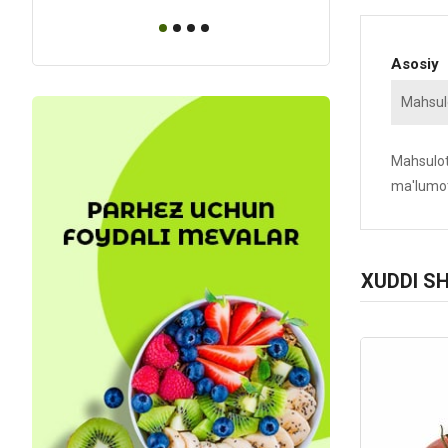
Asosiy
Mahsulo
Mahsulotn
ma'lumot
XUDDI S
Kod: 3759
Kod: 63