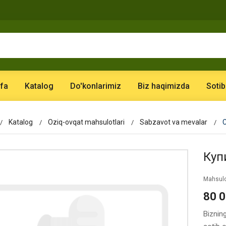
fa
Katalog
Do'konlarimiz
Biz haqimizda
Sotib
Katalog
Oziq-ovqat mahsulotlari
Sabzavot va mevalar
Куп
Mahsulo
80 
Biznin