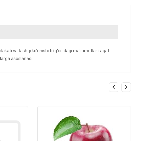
akati va tashqi ko'rinishi to'g'risidagi ma'lumotlar faqat
larga asoslanadi.
Kod: 2154