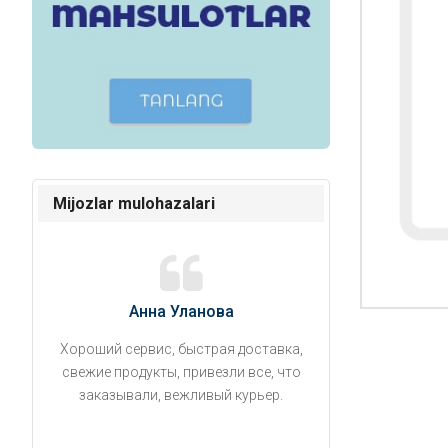
Mijozlar mulohazalari
Анна Уланова
Александ
Хороший сервис, быстрая доставка,
Продукты привезли
свежие продукты, привезли все, что
время. Занесли на 5 
заказывали, вежливый курьер.
аккуратно поставил
упаковано, свеже