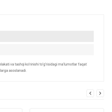
akati va tashqi ko'rinishi to'g'risidagi ma'lumotlar faqat
larga asoslanadi.