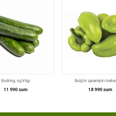
53
Kod: 5780
Bodring, og'irligi
Bulg'or qalampiri mahall
11 990 sum
18 990 sum