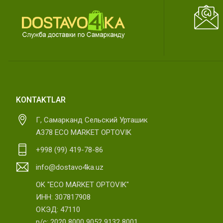
KONTAKTLAR
Г, Самарканд Сельский Урташик
А378 ECO MARKET OPTOVIK
+998 (99) 419-78-86
info@dostavo4ka.uz
OK "ECO MARKET OPTOVIK"
ИНН: 307817908
ОКЭД: 47110
р/с: 2020 8000 9052 9132 8001