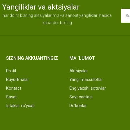
Yangiliklar va aktsiyalar
har doim bizning aktsiyalarimiz va sanoat yangiliklari haqida
xabardor bo'ling
SIZNING AKKUANTINGIZ
MA `LUMOT
Profil
Aktsiyalar
Buyurtmalar
Yangi maxsulotlar
Kontact
Eng yaxshi sotuvlar
Savat
Sayt xaritasi
Istaklar ro'yxati
Do'konlar