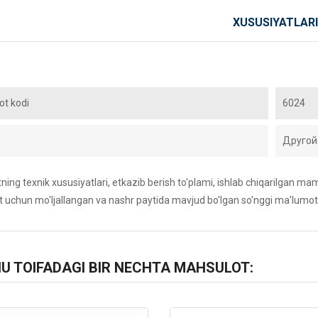
XUSUSIYATLARI
t kodi
6024
Другой
ing texnik xususiyatlari, etkazib berish to'plami, ishlab chiqarilgan maml
 uchun mo'ljallangan va nashr paytida mavjud bo'lgan so'nggi ma'lumot
HU TOIFADAGI BIR NECHTA MAHSULOT: