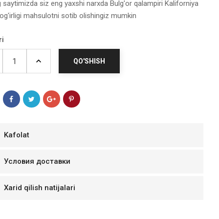
 saytimizda siz eng yaxshi narxda Bulg'or qalampiri Kaliforniya
 og'irligi mahsulotni sotib olishingiz mumkin
ri
QO'SHISH
Kafolat
мур B.Д.
Условия доставки
тзывчивый персонал.
аказ и доставляют
Xarid qilish natijalari
быстро. Покупал мясо
ясо свежее. Очень
уду покупать ещё.