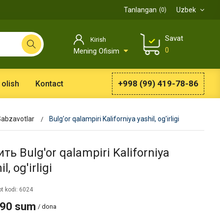
Tanlangan
Uzbek
0
Savat
Kirish
0
Mening Ofisim
+998 (99) 419-78-86
 olish
Kontact
abzavotlar
Bulg'or qalampiri Kaliforniya yashil, og'irligi
ть Bulg'or qalampiri Kaliforniya
l, og'irligi
t kodi: 6024
990 sum
/ dona