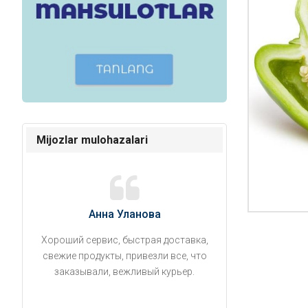
Mijozlar mulohazalari
Анна Уланова
Александ
Хороший сервис, быстрая доставка,
Продукты привезли
свежие продукты, привезли все, что
время. Занесли на 5 
заказывали, вежливый курьер.
аккуратно поставил
упаковано, свеже