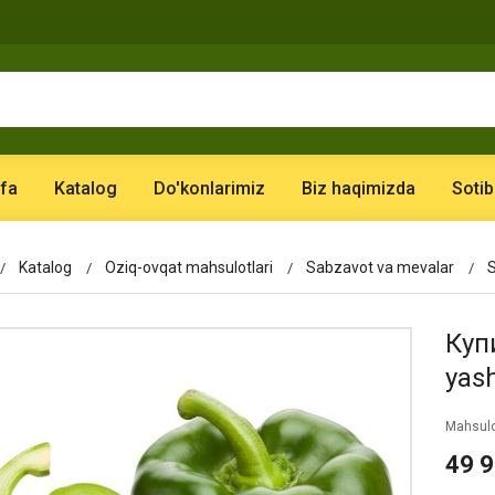
fa
Katalog
Do'konlarimiz
Biz haqimizda
Sotib
Katalog
Oziq-ovqat mahsulotlari
Sabzavot va mevalar
S
Купи
yashi
Mahsulo
49 