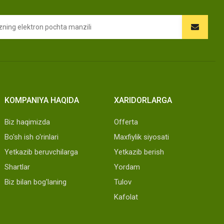
KOMPANIYA HAQIDA
XARIDORLARGA
Biz haqimizda
Offerta
Bo'sh ish o'rinlari
Maxfiylik siyosati
Yetkazib beruvchilarga
Yetkazib berish
Shartlar
Yordam
Biz bilan bog'laning
Tulov
Kafolat