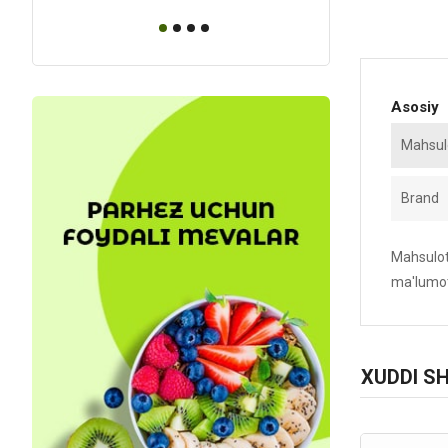
Asosiy
Mahsulo
Brand
Mahsulotn
ma'lumot
XUDDI S