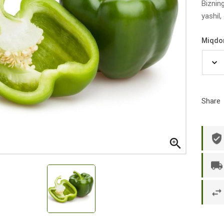
Bizning
yashil,
Miqdo
Share

р П.
Ольга Кузяева
Ти
 в указанное
Лежу в больнице, сделала заказ, все
Вежливый и о
этаж без лифта,
привезли раньше назначенного
Оформляют з
и. Всё хорошо
времени. Курьер Анвар, спасибо ему!
максимально 
е и вкусное.
и овощи. М
доволен. Б