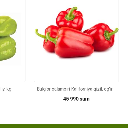
Kod: 5780
iy, kg
Bulg'or qalampiri Kaliforniya qizil, og'irligi
45 990 sum