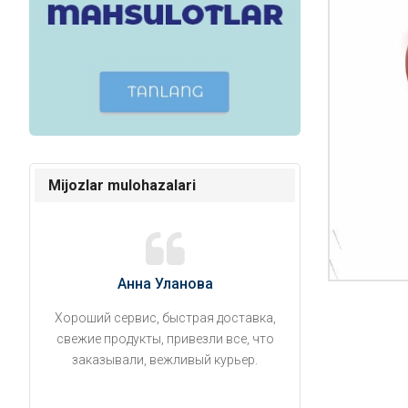
Mijozlar mulohazalari
Анна Уланова
Александ
Хороший сервис, быстрая доставка,
Продукты привезли
свежие продукты, привезли все, что
время. Занесли на 5 
заказывали, вежливый курьер.
аккуратно поставил
упаковано, свеже