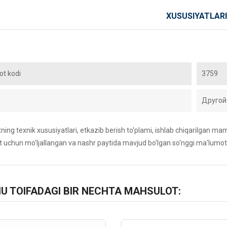
XUSUSIYATLARI
t kodi
3759
Другой
ing texnik xususiyatlari, etkazib berish to'plami, ishlab chiqarilgan maml
 uchun mo'ljallangan va nashr paytida mavjud bo'lgan so'nggi ma'lumot
HU TOIFADAGI BIR NECHTA MAHSULOT: