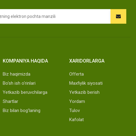
KOMPANIYA HAQIDA
XARIDORLARGA
Biz haqimizda
Offerta
Bo'sh ish o'rinlari
Maxfiylik siyosati
Yetkazib beruvchilarga
Yetkazib berish
Shartlar
Yordam
Biz bilan bog'laning
Tulov
Kafolat