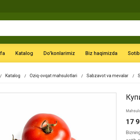
fa
Katalog
Do'konlarimiz
Biz haqimizda
Sotib
Katalog
Oziq-ovqat mahsulotlari
Sabzavot va mevalar
S
Купи
Mahsulo
17 
Biznin