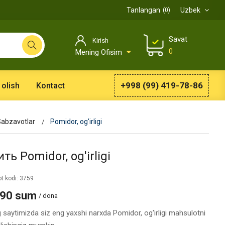
Tanlangan
Uzbek
0
Savat
Kirish
0
Mening Ofisim
+998 (99) 419-78-86
 olish
Kontact
abzavotlar
Pomidor, og'irligi
ть Pomidor, og'irligi
t kodi: 3759
990 sum
/ dona
g saytimizda siz eng yaxshi narxda Pomidor, og'irligi mahsulotni