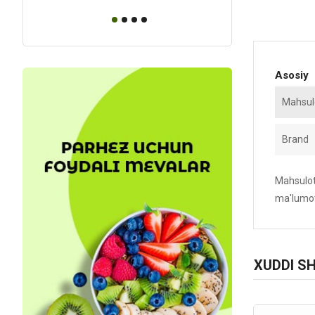
Asosiy
Mahsulo
Brand
Mahsulotn
ma'lumot
XUDDI S