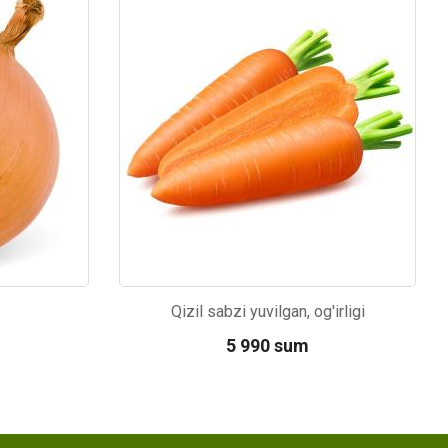
Kod: 5993
Qizil sabzi yuvilgan, og'irligi
5 990 sum