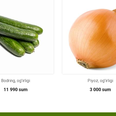
7
Kod: 3040
Bodring, og'irligi
Piyoz, og'irligi
11 990 sum
3 000 sum