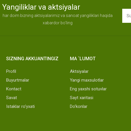
Yangiliklar va aktsiyalar
har doim bizning aktsiyalarimiz va sanoat yangiliklari haqida
xabardor bo'ling
SIZNING AKKUANTINGIZ
MA `LUMOT
Profil
Aktsiyalar
Buyurtmalar
Yangi maxsulotlar
Kontact
Eng yaxshi sotuvlar
Savat
Sayt xaritasi
Istaklar ro'yxati
Do'konlar