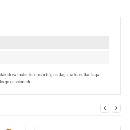
akati va tashqi ko'rinishi to'g'risidagi ma'lumotlar faqat
larga asoslanadi.