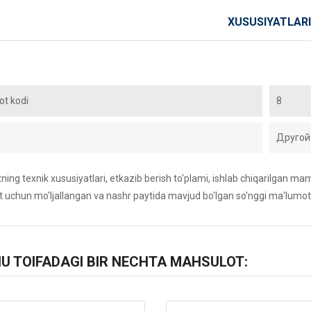
XUSUSIYATLARI
t kodi
8
Другой
ing texnik xususiyatlari, etkazib berish to'plami, ishlab chiqarilgan maml
 uchun mo'ljallangan va nashr paytida mavjud bo'lgan so'nggi ma'lumot
HU TOIFADAGI BIR NECHTA MAHSULOT: