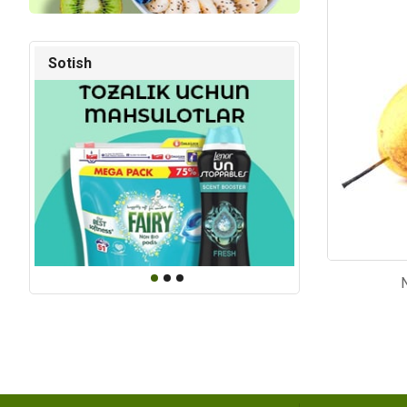
Kod: 2361
Kod: 45
Sotish
N