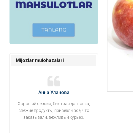
Mijozlar mulohazalari
Анна Уланова
Александ
Хороший сервис, быстрая доставка,
Продукты привезли
свежие продукты, привезли все, что
время. Занесли на 5 
заказывали, вежливый курьер.
аккуратно поставил
упаковано, свеже