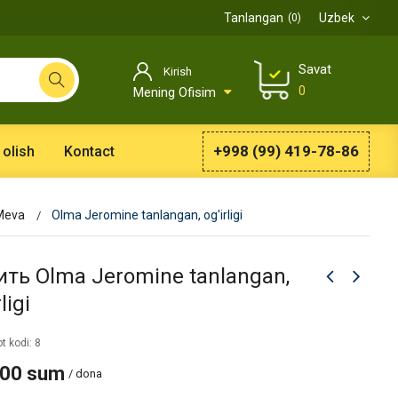
Tanlangan
Uzbek
0
Savat
Kirish
0
Mening Ofisim
+998 (99) 419-78-86
 olish
Kontact
Meva
Olma Jeromine tanlangan, og'irligi
ить Olma Jeromine tanlangan,
ligi
t kodi: 8
000 sum
/ dona