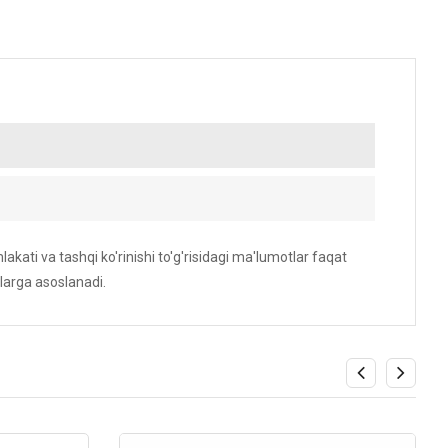
akati va tashqi ko'rinishi to'g'risidagi ma'lumotlar faqat
larga asoslanadi.