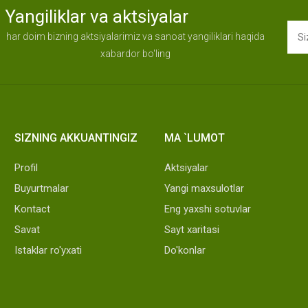
Yangiliklar va aktsiyalar
har doim bizning aktsiyalarimiz va sanoat yangiliklari haqida
xabardor bo'ling
SIZNING AKKUANTINGIZ
MA `LUMOT
Profil
Aktsiyalar
Buyurtmalar
Yangi maxsulotlar
Kontact
Eng yaxshi sotuvlar
Savat
Sayt xaritasi
Istaklar ro'yxati
Do'konlar