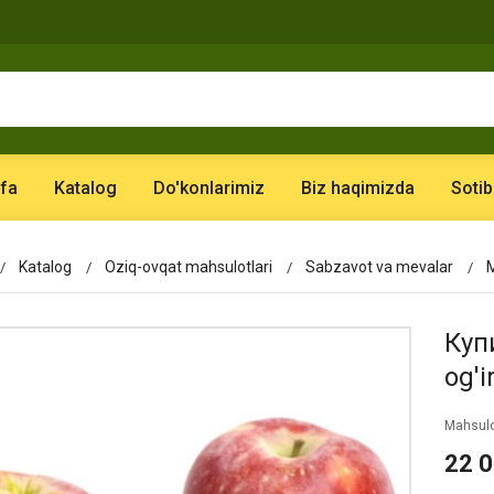
fa
Katalog
Do'konlarimiz
Biz haqimizda
Sotib
Katalog
Oziq-ovqat mahsulotlari
Sabzavot va mevalar
Куп
og'ir
Mahsulo
22 