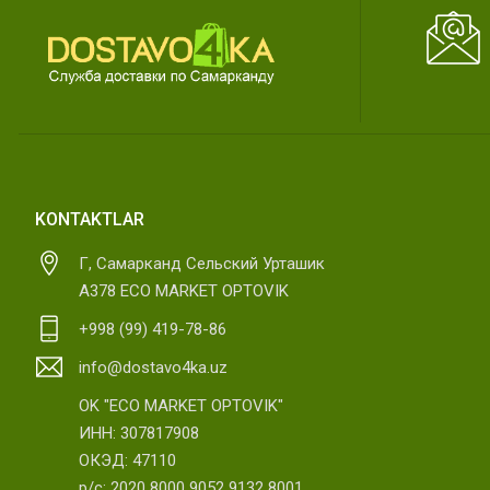
KONTAKTLAR
Г, Самарканд Сельский Урташик
А378 ECO MARKET OPTOVIK
+998 (99) 419-78-86
info@dostavo4ka.uz
OK "ECO MARKET OPTOVIK"
ИНН: 307817908
ОКЭД: 47110
р/с: 2020 8000 9052 9132 8001