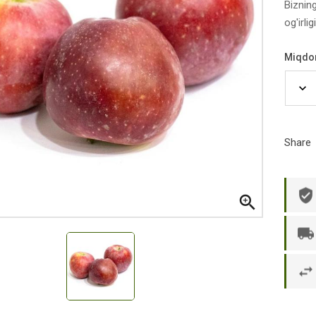
Biznin
og'irli
Miqdo
Share

р П.
Ольга Кузяева
Ти
 в указанное
Лежу в больнице, сделала заказ, все
Вежливый и о
этаж без лифта,
привезли раньше назначенного
Оформляют з
и. Всё хорошо
времени. Курьер Анвар, спасибо ему!
максимально 
е и вкусное.
и овощи. М
доволен. Б