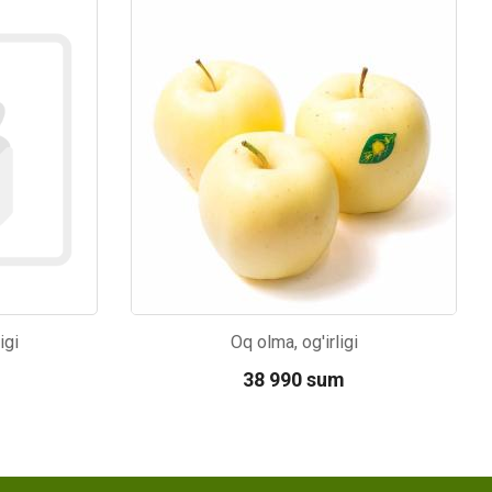
Kod: 638
igi
Oq olma, og'irligi
38 990 sum