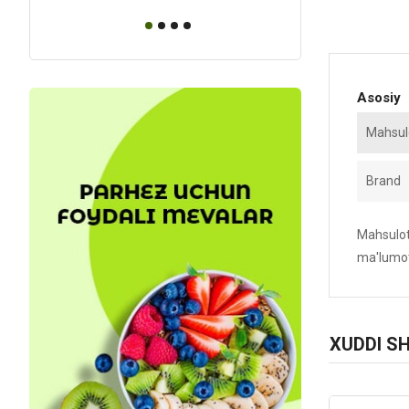
Asosiy
Mahsulo
Brand
Mahsulotn
ma'lumot
XUDDI S