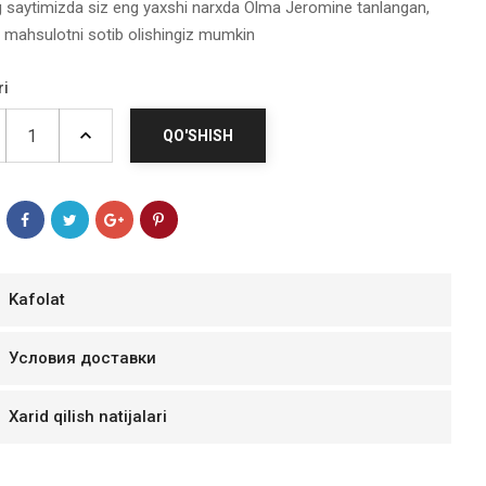
g saytimizda siz eng yaxshi narxda Olma Jeromine tanlangan,
gi mahsulotni sotib olishingiz mumkin
ri
QO'SHISH
Kafolat
мур B.Д.
Условия доставки
тзывчивый персонал.
аказ и доставляют
Xarid qilish natijalari
быстро. Покупал мясо
ясо свежее. Очень
уду покупать ещё.