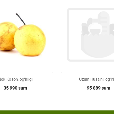
52
Kod: 4766
ok Koson, og'irligi
Uzum Husaini, og'irl
35 990 sum
95 889 sum