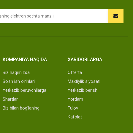
KOMPANIYA HAQIDA
XARIDORLARGA
Biz haqimizda
Offerta
Bo'sh ish o'rinlari
Maxfiylik siyosati
Yetkazib beruvchilarga
Yetkazib berish
Shartlar
Yordam
Biz bilan bog'laning
Tulov
Kafolat