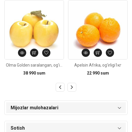
Kod: 3212
Kod: 5738
Olma Golden saralangan, og'irligi
Apelsin Afrika, og'irligi1кг
38 990 sum
22 990 sum
Mijozlar mulohazalari
Sotish