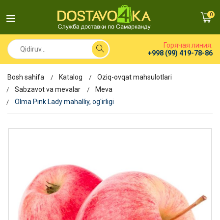
0
Горячая линия:
+998 (99) 419-78-86
Bosh sahifa
Katalog
Oziq-ovqat mahsulotlari
Sabzavot va mevalar
Meva
Olma Pink Lady mahalliy, og'irligi