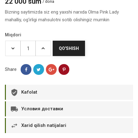
22 000 sum
/ dona
Bizning saytimizda siz eng yaxshi narxda Olma Pink Lady
mahalliy, og'irligi mahsulotni sotib olishingiz mumkin
Miqdori
QO'SHISH
Share
Kafolat
Условия доставки
Xarid qilish natijalari