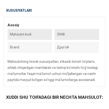
XUSUSIYATLARI
Asosiy
Mahsulot kodi
3048
Brand
Другой
Mahsulotning texnik xususiyatlari, etkazib berish to'plami,
ishlab chiqarilgan mamlakati va tashqi ko'rinishi to'g'risidagi
ma'lumotlar faqat ma'lumot uchun mo'ljallangan va nashr
paytida mavjud bo'lgan so'nggi ma'lumotlarga asoslanadi.
XUDDI SHU TOIFADAGI BIR NECHTA MAHSULOT: