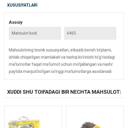
XUSUSIYATLARI
Asosiy
Mahsulot kodi
6465
Mahsulotning texnik xususiyatlari, etkazib berish to'plami,
ishlab chiqarilgan mamlakati va tashqi ko'rinishi to'g'risidagi
ma'lumotlar faqat ma'lumot uchun mo'ljallangan va nashr
paytida mavjud bo'lgan so'nggi ma'lumotlarga asoslanadi.
XUDDI SHU TOIFADAGI BIR NECHTA MAHSULOT:
Kod: 6039
Kod: 6387