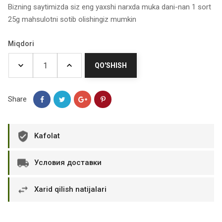
Bizning saytimizda siz eng yaxshi narxda muka dani-nan 1 sort
25g mahsulotni sotib olishingiz mumkin
Miqdori
QO'SHISH
Share
Kafolat
Условия доставки
Xarid qilish natijalari