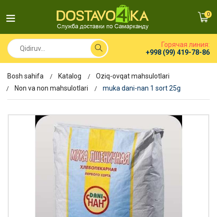
0
Горячая линия:
+998 (99) 419-78-86
Bosh sahifa
Katalog
Oziq-ovqat mahsulotlari
Non va non mahsulotlari
muka dani-nan 1 sort 25g