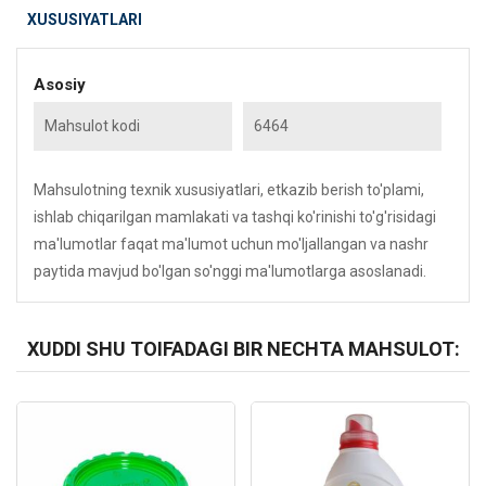
XUSUSIYATLARI
Asosiy
Mahsulot kodi
6464
Mahsulotning texnik xususiyatlari, etkazib berish to'plami,
ishlab chiqarilgan mamlakati va tashqi ko'rinishi to'g'risidagi
ma'lumotlar faqat ma'lumot uchun mo'ljallangan va nashr
paytida mavjud bo'lgan so'nggi ma'lumotlarga asoslanadi.
XUDDI SHU TOIFADAGI BIR NECHTA MAHSULOT:
Kod: 4058
Kod: 3119