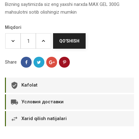
Bizning saytimizda siz eng yaxshi narxda MAX GEL 300G
mahsulotni sotib olishingiz mumkin
Miqdori
QO'SHISH
Share
Kafolat
Условия доставки
Xarid qilish natijalari