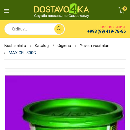
0
Горячая линия:
+998 (99) 419-78-86
Bosh sahifa
Katalog
Gigiena
Yuvish vositalari
MAX GEL 300G