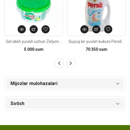
Gel idish yuvish uchun Zelyoniy Chay 200g
Suyuq kir yuvish kukuni Persil Sensitive 1,3L
5 000 sum
70 350 sum
Mijozlar mulohazalari
Sotish