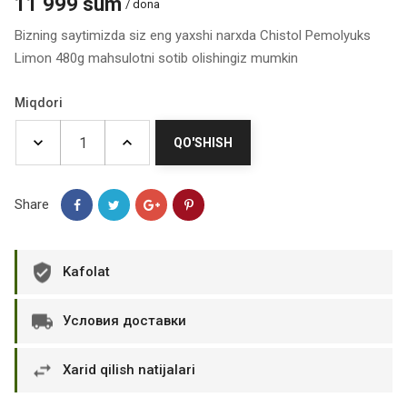
11 999 sum
/ dona
Bizning saytimizda siz eng yaxshi narxda Chistol Pemolyuks
Limon 480g mahsulotni sotib olishingiz mumkin
Miqdori
QO'SHISH
Share
Kafolat
Условия доставки
Xarid qilish natijalari