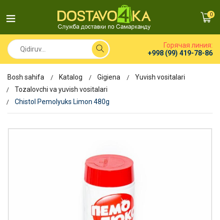
0
Горячая линия:
+998 (99) 419-78-86
Bosh sahifa
Katalog
Gigiena
Yuvish vositalari
Tozalovchi va yuvish vositalari
Chistol Pemolyuks Limon 480g