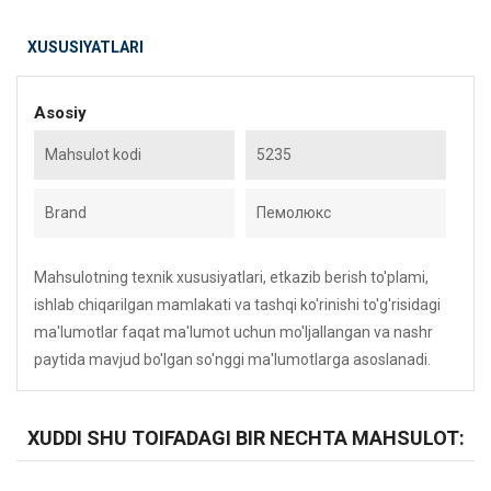
XUSUSIYATLARI
Asosiy
Mahsulot kodi
5235
Brand
Пемолюкс
Mahsulotning texnik xususiyatlari, etkazib berish to'plami,
ishlab chiqarilgan mamlakati va tashqi ko'rinishi to'g'risidagi
ma'lumotlar faqat ma'lumot uchun mo'ljallangan va nashr
paytida mavjud bo'lgan so'nggi ma'lumotlarga asoslanadi.
XUDDI SHU TOIFADAGI BIR NECHTA MAHSULOT: