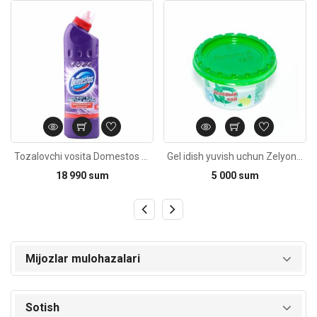
Kod: 4999
Kod: 2443
Tozalovchi vosita Domestos 500ml
Gel idish yuvish uchun Zelyoniy Chay 200g
18 990 sum
5 000 sum
Mijozlar mulohazalari
Sotish