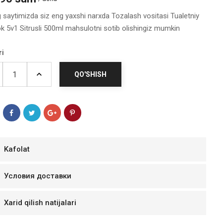
g saytimizda siz eng yaxshi narxda Tozalash vositasi Tualetniy
k 5v1 Sitrusli 500ml mahsulotni sotib olishingiz mumkin
ri
QO'SHISH
Kafolat
мур B.Д.
тзывчивый персонал.
Условия доставки
аказ и доставляют
быстро. Покупал мясо
Xarid qilish natijalari
ясо свежее. Очень
уду покупать ещё.