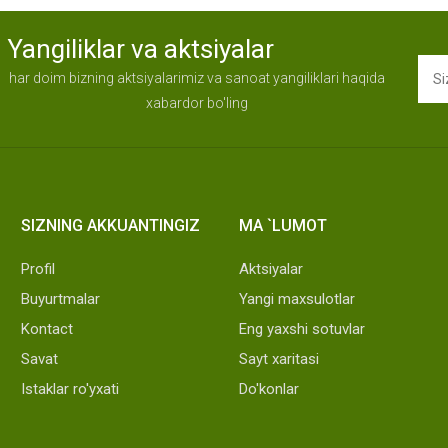
Yangiliklar va aktsiyalar
har doim bizning aktsiyalarimiz va sanoat yangiliklari haqida
xabardor bo'ling
SIZNING AKKUANTINGIZ
MA `LUMOT
Profil
Aktsiyalar
Buyurtmalar
Yangi maxsulotlar
Kontact
Eng yaxshi sotuvlar
Savat
Sayt xaritasi
Istaklar ro'yxati
Do'konlar