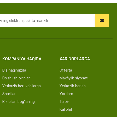
KOMPANIYA HAQIDA
XARIDORLARGA
Biz haqimizda
Offerta
Bo'sh ish o'rinlari
Maxfiylik siyosati
Yetkazib beruvchilarga
Yetkazib berish
Shartlar
Yordam
Biz bilan bog'laning
Tulov
Kafolat