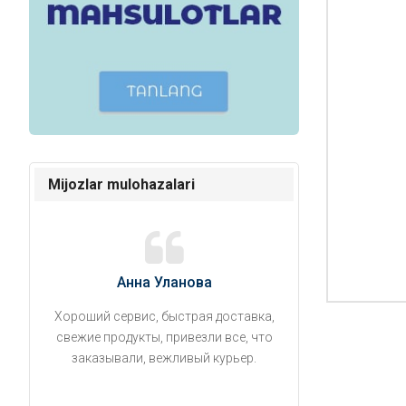
Mijozlar mulohazalari
Анна Уланова
Александ
Хороший сервис, быстрая доставка,
Продукты привезли
свежие продукты, привезли все, что
время. Занесли на 5 
заказывали, вежливый курьер.
аккуратно поставил
упаковано, свеже