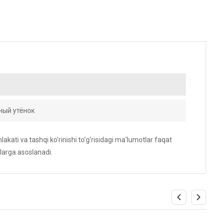
ный утёнок
akati va tashqi ko'rinishi to'g'risidagi ma'lumotlar faqat
larga asoslanadi.