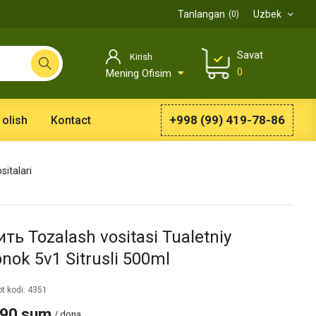
Tanlangan
Uzbek
0
Savat
Kirish
0
Mening Ofisim
+998 (99) 419-78-86
 olish
Kontact
sitalari
ть Tozalash vositasi Tualetniy
nok 5v1 Sitrusli 500ml
t kodi: 4351
990 sum
/ dona