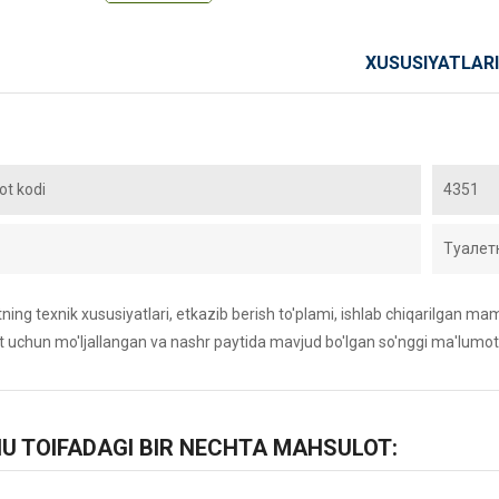
XUSUSIYATLARI
t kodi
4351
Туалет
ing texnik xususiyatlari, etkazib berish to'plami, ishlab chiqarilgan maml
 uchun mo'ljallangan va nashr paytida mavjud bo'lgan so'nggi ma'lumot
HU TOIFADAGI BIR NECHTA MAHSULOT: