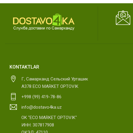
KONTAKTLAR
Г, Самарканд Сельский Урташик
А378 ECO MARKET OPTOVIK
+998 (99) 419-78-86
info@dostavo4ka.uz
OK "ECO MARKET OPTOVIK"
ИНН: 307817908
ОКЭД: 47110