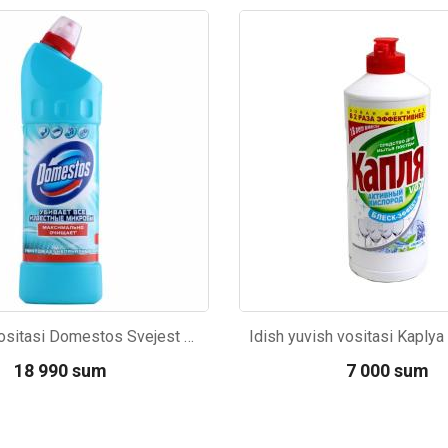
19
Kod: 599
Tozalash vositasi Domestos Svejest Atlantiki universal 500g
18 990 sum
7 000 sum