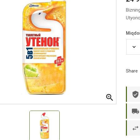
Biznin
Utyono
Miqdo
Share

р П.
Ольга Кузяева
Ти
 в указанное
Лежу в больнице, сделала заказ, все
Вежливый и о
этаж без лифта,
привезли раньше назначенного
Оформляют з
и. Всё хорошо
времени. Курьер Анвар, спасибо ему!
максимально 
е и вкусное.
и овощи. М
доволен. Б