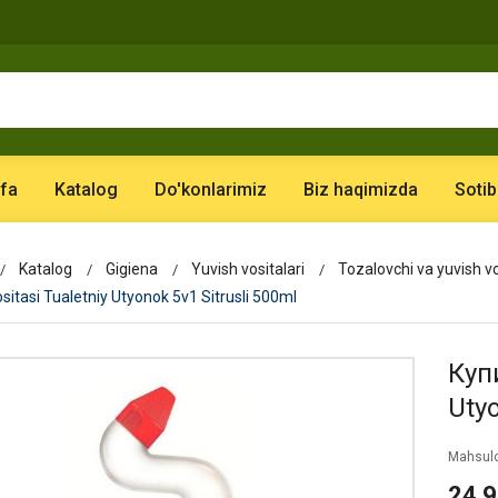
fa
Katalog
Do'konlarimiz
Biz haqimizda
Sotib
Katalog
Gigiena
Yuvish vositalari
Tozalovchi va yuvish vo
sitasi Tualetniy Utyonok 5v1 Sitrusli 500ml
Купи
Utyo
Mahsulo
24 