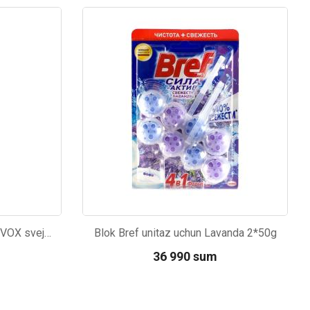
Kod: 1365
Idish yuvish vositasi Kaplya VOX svejest 500ml
Blok Bref unitaz uchun Lavanda 2*50g
36 990 sum