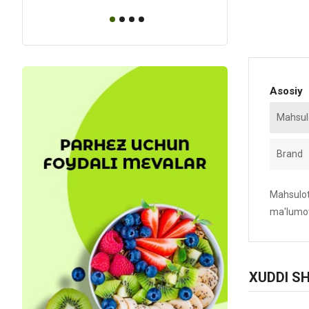
Asosiy
Mahsulo
Brand
Mahsulotn
ma'lumot
XUDDI S