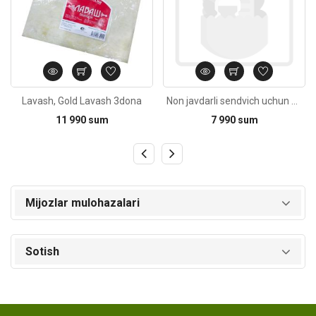
Lavash, Gold Lavash 3dona
Non javdarli sendvich uchun 400g
11 990 sum
7 990 sum
Mijozlar mulohazalari
Sotish