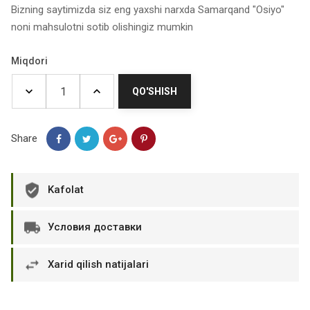
Bizning saytimizda siz eng yaxshi narxda Samarqand "Osiyo"
noni mahsulotni sotib olishingiz mumkin
Miqdori
QO'SHISH
Share
Kafolat
Условия доставки
Xarid qilish natijalari