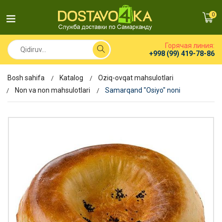
0
Горячая линия:
+998 (99) 419-78-86
Bosh sahifa
Katalog
Oziq-ovqat mahsulotlari
Non va non mahsulotlari
Samarqand "Osiyo" noni