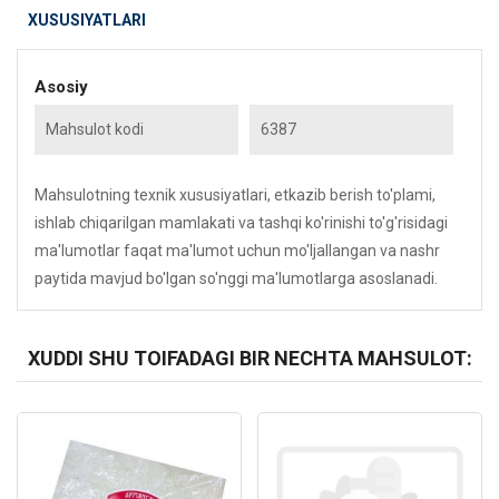
XUSUSIYATLARI
Asosiy
Mahsulot kodi
6387
Mahsulotning texnik xususiyatlari, etkazib berish to'plami,
ishlab chiqarilgan mamlakati va tashqi ko'rinishi to'g'risidagi
ma'lumotlar faqat ma'lumot uchun mo'ljallangan va nashr
paytida mavjud bo'lgan so'nggi ma'lumotlarga asoslanadi.
XUDDI SHU TOIFADAGI BIR NECHTA MAHSULOT:
Kod: 5170
Kod: 6036