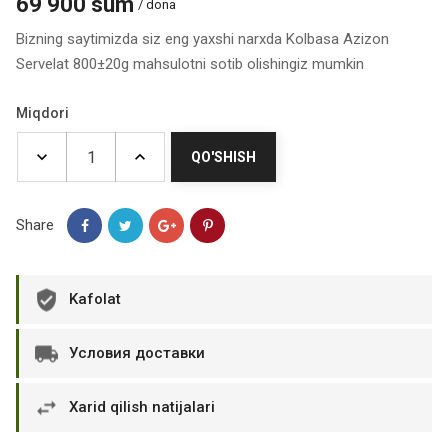
69 900 sum
/ dona
Bizning saytimizda siz eng yaxshi narxda Kolbasa Azizon
Servelat 800±20g mahsulotni sotib olishingiz mumkin
Miqdori
QO'SHISH
Share
Kafolat
Условия доставки
Xarid qilish natijalari