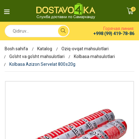
0
Горячая линия:
+998 (99) 419-78-86
Bosh sahifa
Katalog
Oziq-ovqat mahsulotlari
Go‘sht va go‘sht mahsulotlari
Kolbasa mahsulotlari
Kolbasa Azizon Servelat 800±20g