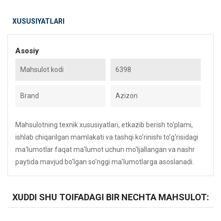
XUSUSIYATLARI
Asosiy
Mahsulot kodi
6398
Brand
Azizon
Mahsulotning texnik xususiyatlari, etkazib berish to'plami,
ishlab chiqarilgan mamlakati va tashqi ko'rinishi to'g'risidagi
ma'lumotlar faqat ma'lumot uchun mo'ljallangan va nashr
paytida mavjud bo'lgan so'nggi ma'lumotlarga asoslanadi.
XUDDI SHU TOIFADAGI BIR NECHTA MAHSULOT: