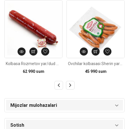
Kod: 2852
Kod: 2103
Kolbasa Rozmetov yar/dud Moskovskaya 500g
Ovchilar kolbasasi Sherin yar/d 400g±20g
62 990 sum
45 990 sum
Mijozlar mulohazalari
Sotish