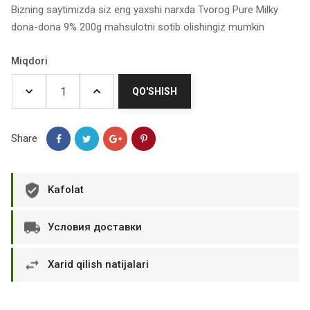
Bizning saytimizda siz eng yaxshi narxda Tvorog Pure Milky
dona-dona 9% 200g mahsulotni sotib olishingiz mumkin
Miqdori
QO'SHISH
Share
Kafolat
Условия доставки
Xarid qilish natijalari