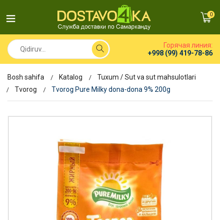
0
Горячая линия:
+998 (99) 419-78-86
Bosh sahifa
Katalog
Tuxum / Sut va sut mahsulotlari
Tvorog
Tvorog Pure Milky dona-dona 9% 200g