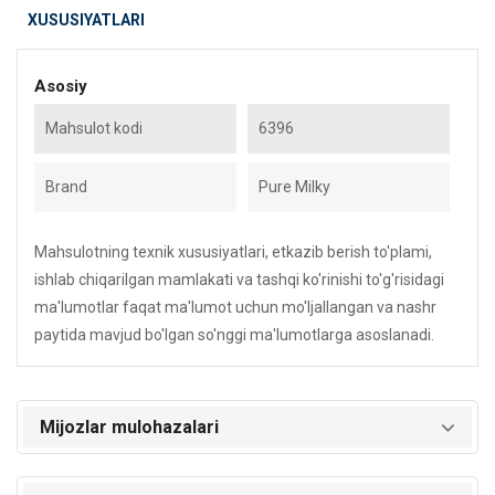
XUSUSIYATLARI
Asosiy
Mahsulot kodi
6396
Brand
Pure Milky
Mahsulotning texnik xususiyatlari, etkazib berish to'plami,
ishlab chiqarilgan mamlakati va tashqi ko'rinishi to'g'risidagi
ma'lumotlar faqat ma'lumot uchun mo'ljallangan va nashr
paytida mavjud bo'lgan so'nggi ma'lumotlarga asoslanadi.
Mijozlar mulohazalari