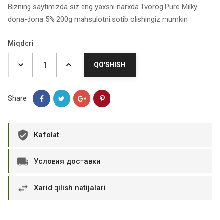
Bizning saytimizda siz eng yaxshi narxda Tvorog Pure Milky
dona-dona 5% 200g mahsulotni sotib olishingiz mumkin
Miqdori
QO'SHISH
Share
Kafolat
Условия доставки
Xarid qilish natijalari