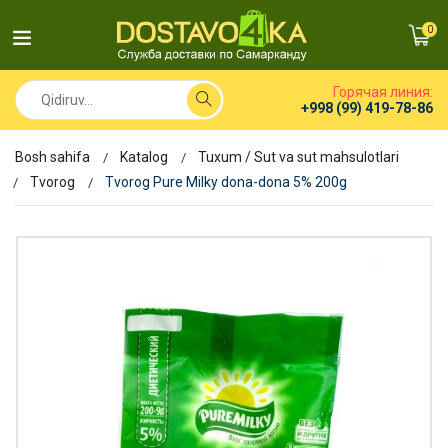
0
Горячая линия:
+998 (99) 419-78-86
Bosh sahifa
Katalog
Tuxum / Sut va sut mahsulotlari
Tvorog
Tvorog Pure Milky dona-dona 5% 200g