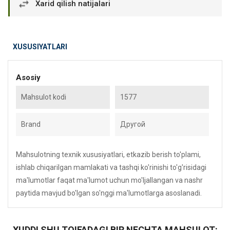
Xarid qilish natijalari
XUSUSIYATLARI
Asosiy
Mahsulot kodi
1577
Brand
Другой
Mahsulotning texnik xususiyatlari, etkazib berish to'plami,
ishlab chiqarilgan mamlakati va tashqi ko'rinishi to'g'risidagi
ma'lumotlar faqat ma'lumot uchun mo'ljallangan va nashr
paytida mavjud bo'lgan so'nggi ma'lumotlarga asoslanadi.
XUDDI SHU TOIFADAGI BIR NECHTA MAHSULOT: