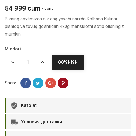
54 999 sum
/ dona
Bizning saytimizda siz eng yaxshi narxda Kolbasa Kulinar
pishloq va tovuq go'shtidan 420g mahsulotni sotib olishingiz
mumkin
Miqdori
QO'SHISH
Share
Kafolat
Условия доставки