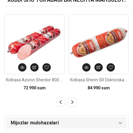
Kod: 1208
Kod: 1021
Kolbasa Azizon Sherdor 800±20g
Kolbasa Sherin SR Doktorskaya pishirilgan 700g±20g
72 990 sum
84 990 sum
Mijozlar mulohazalari