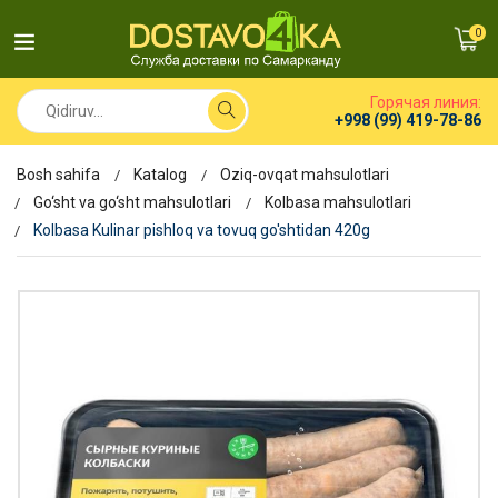
0
Горячая линия:
+998 (99) 419-78-86
Bosh sahifa
Katalog
Oziq-ovqat mahsulotlari
Go‘sht va go‘sht mahsulotlari
Kolbasa mahsulotlari
Kolbasa Kulinar pishloq va tovuq go'shtidan 420g