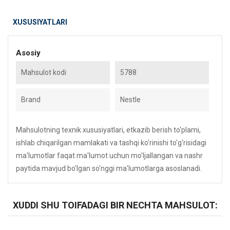
XUSUSIYATLARI
Asosiy
Mahsulot kodi
5788
Brand
Nestle
Mahsulotning texnik xususiyatlari, etkazib berish to'plami,
ishlab chiqarilgan mamlakati va tashqi ko'rinishi to'g'risidagi
ma'lumotlar faqat ma'lumot uchun mo'ljallangan va nashr
paytida mavjud bo'lgan so'nggi ma'lumotlarga asoslanadi.
XUDDI SHU TOIFADAGI BIR NECHTA MAHSULOT: