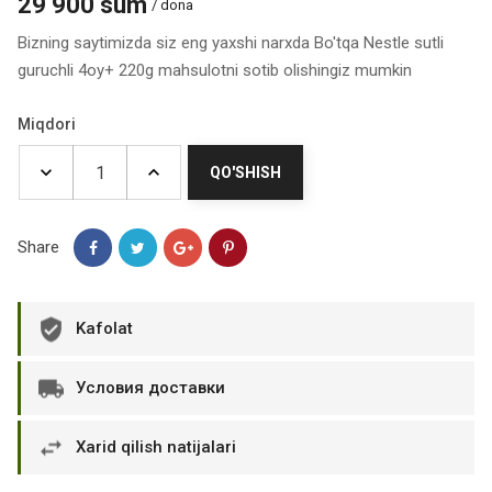
29 900 sum
/ dona
Bizning saytimizda siz eng yaxshi narxda Bo'tqa Nestle sutli
guruchli 4oy+ 220g mahsulotni sotib olishingiz mumkin
Miqdori
QO'SHISH
Share
Kafolat
Условия доставки
Xarid qilish natijalari