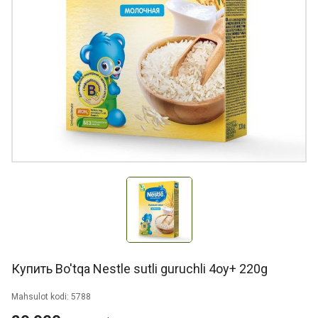
Купить Bo'tqa Nestle sutli guruchli 4oy+ 220g
Mahsulot kodi: 5788