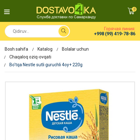
0
Горячая линия:
+998 (99) 419-78-86
Bosh sahifa
Katalog
Bolalar uchun
Chaqaloq oziq-ovqati
Bo'tqa Nestle sutli guruchli 4oy+ 220g