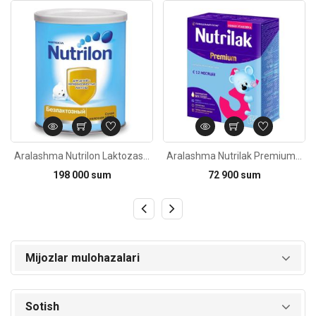
Kod: 395
Kod: 3099
Aralashma Nutrilon Laktozasiz tug'ilishidan 400g
Aralashma Nutrilak Premium 3, 12oy 350g
198 000 sum
72 900 sum
Mijozlar mulohazalari
Sotish