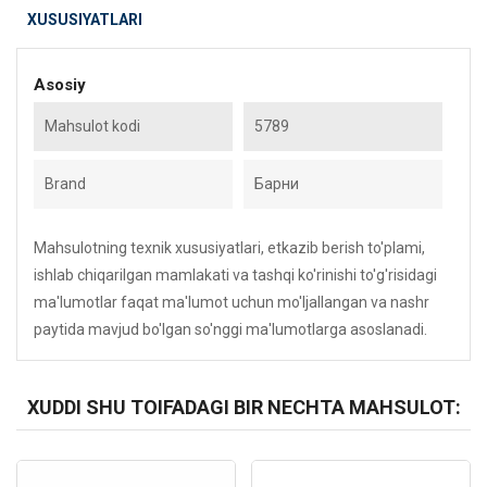
XUSUSIYATLARI
Asosiy
Mahsulot kodi
5789
Brand
Барни
Mahsulotning texnik xususiyatlari, etkazib berish to'plami,
ishlab chiqarilgan mamlakati va tashqi ko'rinishi to'g'risidagi
ma'lumotlar faqat ma'lumot uchun mo'ljallangan va nashr
paytida mavjud bo'lgan so'nggi ma'lumotlarga asoslanadi.
XUDDI SHU TOIFADAGI BIR NECHTA MAHSULOT:
Kod: 3084
Kod: 5477