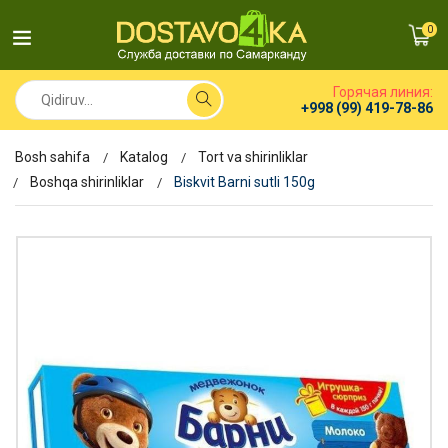
0
Горячая линия:
+998 (99) 419-78-86
Bosh sahifa
Katalog
Tort va shirinliklar
Boshqa shirinliklar
Biskvit Barni sutli 150g