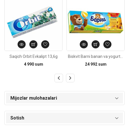
Saqich Orbit Evkalipt 13,6g
Biskvit Barni banan va yogurtli 150g
4 990 sum
24 992 sum
Mijozlar mulohazalari
Sotish