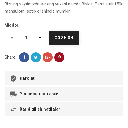
Bizning saytimizda siz eng yaxshi narxda Biskvit Barni sutli 150g
mahsulotni sotib olishingiz mumkin
Miqdori
QO'SHISH
Share
Kafolat
Условия доставки
Xarid qilish natijalari