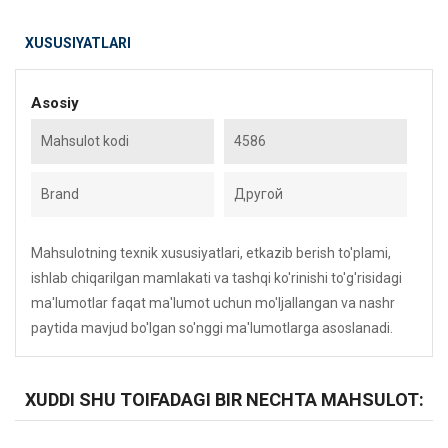
XUSUSIYATLARI
Asosiy
Mahsulot kodi
4586
Brand
Другой
Mahsulotning texnik xususiyatlari, etkazib berish to'plami,
ishlab chiqarilgan mamlakati va tashqi ko'rinishi to'g'risidagi
ma'lumotlar faqat ma'lumot uchun mo'ljallangan va nashr
paytida mavjud bo'lgan so'nggi ma'lumotlarga asoslanadi.
XUDDI SHU TOIFADAGI BIR NECHTA MAHSULOT: