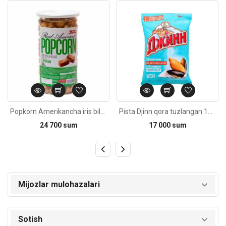
Kod: 6156
Kod: 5769
Popkorn Amerikancha iris bilan 150g
Pista Djinn qora tuzlangan 140g
24 700 sum
17 000 sum
Mijozlar mulohazalari
Sotish