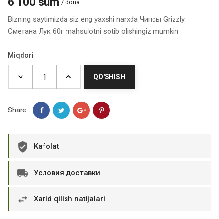
6 100 sum
/ dona
Bizning saytimizda siz eng yaxshi narxda Чипсы Grizzly
Сметана Лук 60г mahsulotni sotib olishingiz mumkin
Miqdori
QO'SHISH
Share
Kafolat
Условия доставки
Xarid qilish natijalari