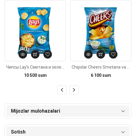
Kod: 5769
Kod: 6322
Чипсы Lay's Сметана и зелень 81г
Chipslar Cheers Smetana va piyoz 65g
10 500 sum
6 100 sum
Mijozlar mulohazalari
Sotish