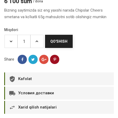
6 100 sum
/ dona
Bizning saytimizda siz eng yaxshi narxda Chipslar Cheers
smetana va ko’katli 65g mahsulotni sotib olishingiz mumkin
Miqdori
QO'SHISH
Share
Kafolat
Условия доставки
Xarid qilish natijalari