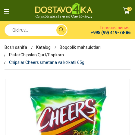
0
Горячая линия:
+998 (99) 419-78-86
Bosh sahifa
Katalog
Boqqolik mahsulotlari
Pista/Chipslar/Qurt/Popkorn
Chipslar Cheers smetana va ko’katli 65g