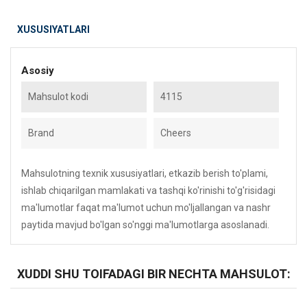
XUSUSIYATLARI
Asosiy
Mahsulot kodi
4115
Brand
Cheers
Mahsulotning texnik xususiyatlari, etkazib berish to'plami,
ishlab chiqarilgan mamlakati va tashqi ko'rinishi to'g'risidagi
ma'lumotlar faqat ma'lumot uchun mo'ljallangan va nashr
paytida mavjud bo'lgan so'nggi ma'lumotlarga asoslanadi.
XUDDI SHU TOIFADAGI BIR NECHTA MAHSULOT: