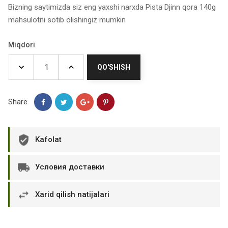
Bizning saytimizda siz eng yaxshi narxda Pista Djinn qora 140g
mahsulotni sotib olishingiz mumkin
Miqdori
QO'SHISH
Share
Kafolat
Условия доставки
Xarid qilish natijalari