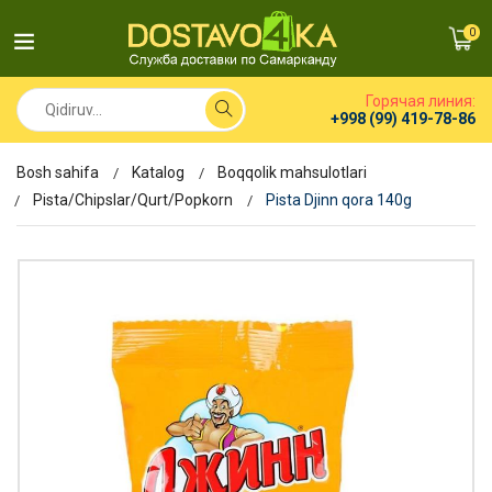
0
Горячая линия:
+998 (99) 419-78-86
Bosh sahifa
Katalog
Boqqolik mahsulotlari
Pista/Chipslar/Qurt/Popkorn
Pista Djinn qora 140g