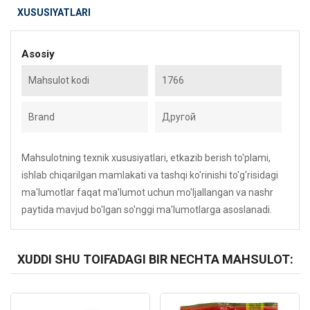
XUSUSIYATLARI
Asosiy
Mahsulot kodi
1766
Brand
Другой
Mahsulotning texnik xususiyatlari, etkazib berish to'plami,
ishlab chiqarilgan mamlakati va tashqi ko'rinishi to'g'risidagi
ma'lumotlar faqat ma'lumot uchun mo'ljallangan va nashr
paytida mavjud bo'lgan so'nggi ma'lumotlarga asoslanadi.
XUDDI SHU TOIFADAGI BIR NECHTA MAHSULOT:
Kod: 2730
Kod: 5689