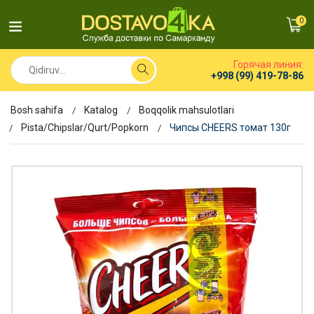
0
Горячая линия:
+998 (99) 419-78-86
Bosh sahifa
Katalog
Boqqolik mahsulotlari
Pista/Chipslar/Qurt/Popkorn
Чипсы CHEERS томат 130г