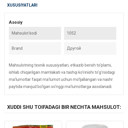
XUSUSIYATLARI
Asosiy
Mahsulot kodi
1052
Brand
Другой
Mahsulotning texnik xususiyatlari, etkazib berish to'plami,
ishlab chiqarilgan mamlakati va tashqi ko'rinishi to'g'risidagi
ma'lumotlar faqat ma'lumot uchun mo'ljallangan va nashr
paytida mavjud bo'lgan so'nggi ma'lumotlarga asoslanadi.
XUDDI SHU TOIFADAGI BIR NECHTA MAHSULOT:
Kod: 5032
Kod: 2267