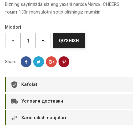
Bizning saytimizda siz eng yaxshi narxda Чипсы CHEERS
томат 130г mahsulotni sotib olishingiz mumkin
Miqdori
QO'SHISH
Share
Kafolat
Условия доставки
Xarid qilish natijalari