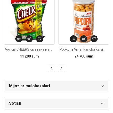
Чипсы CHEERS сметана и зелень 130г
Popkorn Amerikancha karamelli 150g
11 200 sum
24 700 sum
Mijozlar mulohazalari
Sotish