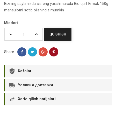
Bizning saytimizda siz eng yaxshi narxda Bio qurt Ermak 150g
mahsulotni sotib olishingiz mumkin
Miqdori
QO'SHISH
Share
Kafolat
Условия доставки
Xarid qilish natijalari