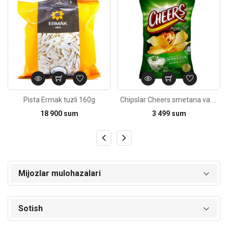
Pista Ermak tuzli 160g
Chipslar Cheers smetana va ko'kat bilan 30g
18 900 sum
3 499 sum
Mijozlar mulohazalari
Sotish