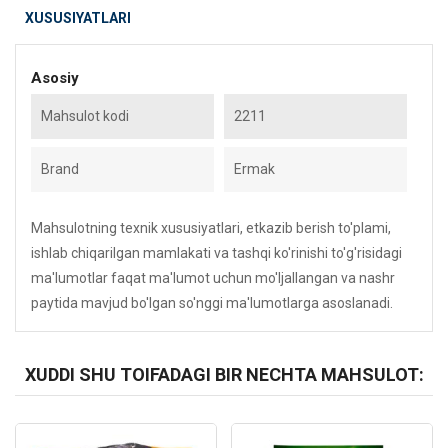
XUSUSIYATLARI
Asosiy
Mahsulot kodi
2211
Brand
Ermak
Mahsulotning texnik xususiyatlari, etkazib berish to'plami,
ishlab chiqarilgan mamlakati va tashqi ko'rinishi to'g'risidagi
ma'lumotlar faqat ma'lumot uchun mo'ljallangan va nashr
paytida mavjud bo'lgan so'nggi ma'lumotlarga asoslanadi.
XUDDI SHU TOIFADAGI BIR NECHTA MAHSULOT:
Kod: 5732
Kod: 4174