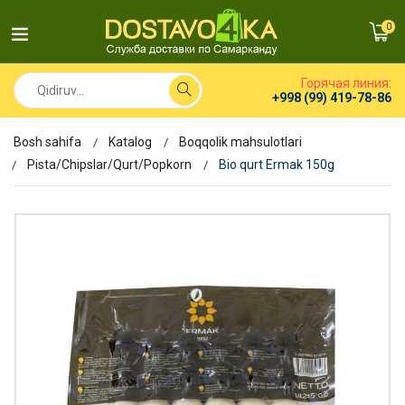
0
Горячая линия:
+998 (99) 419-78-86
Bosh sahifa
Katalog
Boqqolik mahsulotlari
Pista/Chipslar/Qurt/Popkorn
Bio qurt Ermak 150g