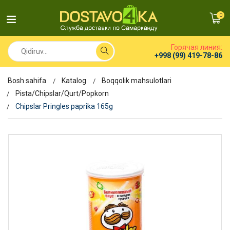
0
Горячая линия:
+998 (99) 419-78-86
Bosh sahifa
Katalog
Boqqolik mahsulotlari
Pista/Chipslar/Qurt/Popkorn
Chipslar Pringles paprika 165g