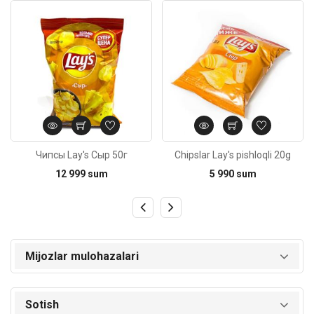
Kod: 1787
Kod: 4229
Чипсы Lay's Сыр 50г
Chipslar Lay's pishloqli 20g
12 999 sum
5 990 sum
Mijozlar mulohazalari
Sotish