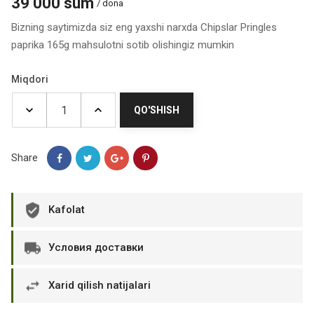
39 000 sum
/ dona
Bizning saytimizda siz eng yaxshi narxda Chipslar Pringles
paprika 165g mahsulotni sotib olishingiz mumkin
Miqdori
QO'SHISH
Share
Kafolat
Условия доставки
Xarid qilish natijalari