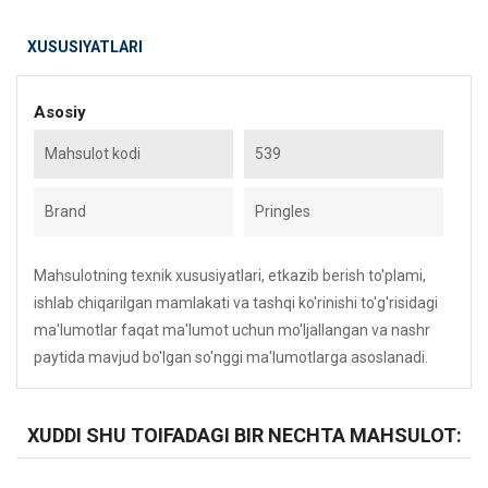
XUSUSIYATLARI
Asosiy
Mahsulot kodi
539
Brand
Pringles
Mahsulotning texnik xususiyatlari, etkazib berish to'plami,
ishlab chiqarilgan mamlakati va tashqi ko'rinishi to'g'risidagi
ma'lumotlar faqat ma'lumot uchun mo'ljallangan va nashr
paytida mavjud bo'lgan so'nggi ma'lumotlarga asoslanadi.
XUDDI SHU TOIFADAGI BIR NECHTA MAHSULOT: