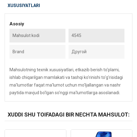
XUSUSIYATLARI
Asosiy
Mahsulot kodi
4545
Brand
Другой
Mahsulotning texnik xususiyatlari, etkazib berish to'plami,
ishlab chiqarilgan mamlakati va tashqi ko'rinishi to'g'risidagi
ma'lumotlar faqat ma'lumot uchun mo'ljallangan va nashr
paytida mavjud bo'lgan so'nggi ma'lumotlarga asoslanadi.
XUDDI SHU TOIFADAGI BIR NECHTA MAHSULOT:
Kod: 1795
Kod: 947