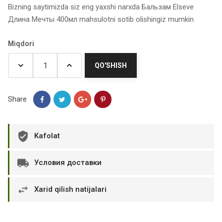
Bizning saytimizda siz eng yaxshi narxda Бальзам Elseve
Длина Мечты 400мл mahsulotni sotib olishingiz mumkin
Miqdori
QO'SHISH
Share
Kafolat
Условия доставки
Xarid qilish natijalari