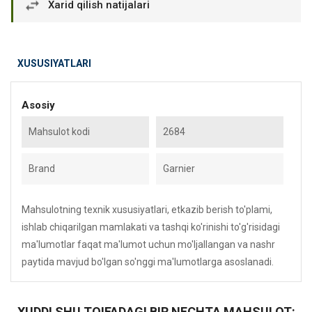
Xarid qilish natijalari
XUSUSIYATLARI
Asosiy
Mahsulot kodi
2684
Brand
Garnier
Mahsulotning texnik xususiyatlari, etkazib berish to'plami,
ishlab chiqarilgan mamlakati va tashqi ko'rinishi to'g'risidagi
ma'lumotlar faqat ma'lumot uchun mo'ljallangan va nashr
paytida mavjud bo'lgan so'nggi ma'lumotlarga asoslanadi.
XUDDI SHU TOIFADAGI BIR NECHTA MAHSULOT: