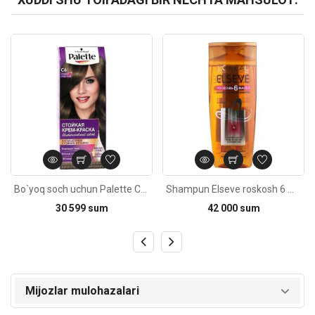
Kod: 918
Kod: 2707
Bo`yoq soch uchun Palette C6 Xolodnыy sredne-rusыy 100ml
Shampun Elseve roskosh 6 masel pitatelnыy 400ml
30 599 sum
42 000 sum
Mijozlar mulohazalari