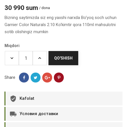
30 990 sum
/ dona
Bizning saytimizda siz eng yaxshi narxda Bo'yoq soch uchun
Garnier Color Naturals 2.10 Ko'kimtir qora 110ml mahsulotni
sotib olishingiz mumkin
Miqdori
QO'SHISH
Share
Kafolat
Условия доставки