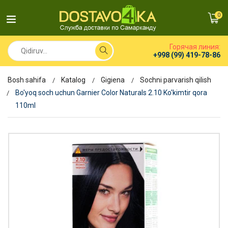
0
Горячая линия:
+998 (99) 419-78-86
Bosh sahifa
Katalog
Gigiena
Sochni parvarish qilish
Bo'yoq soch uchun Garnier Color Naturals 2.10 Ko'kimtir qora
110ml