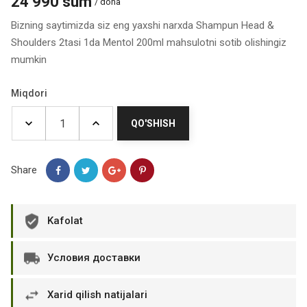
24 990 sum
/ dona
Bizning saytimizda siz eng yaxshi narxda Shampun Head &
Shoulders 2tasi 1da Mentol 200ml mahsulotni sotib olishingiz
mumkin
Miqdori
QO'SHISH
Share
Kafolat
Условия доставки
Xarid qilish natijalari