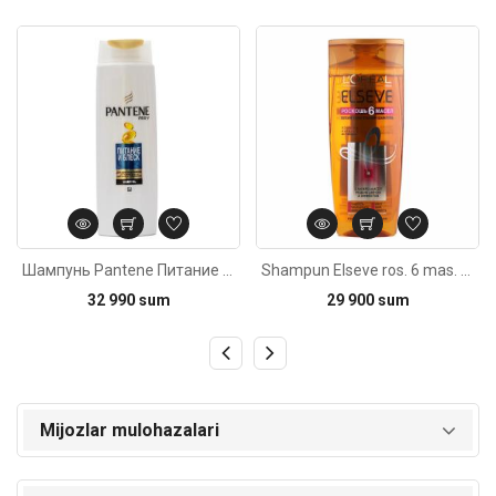
Kod: 4679
Kod: 707
Шампунь Pantene Питание и блеск250мл
Shampun Elseve ros. 6 mas. pit. 250ml
32 990 sum
29 900 sum
Mijozlar mulohazalari