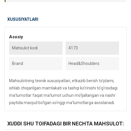
XUSUSIYATLARI
Asosiy
Mahsulot kodi
4173
Brand
Head&Shoulders
Mahsulotning texnik xususiyatlari, etkazib berish to'plami,
ishlab chiqarilgan mamlakati va tashqi ko'rinishi to'g'risidagi
ma'lumotlar faqat ma'lumot uchun mo'ljallangan va nashr
paytida mavjud bo'lgan so'nggi ma'lumotlarga asoslanadi.
XUDDI SHU TOIFADAGI BIR NECHTA MAHSULOT: