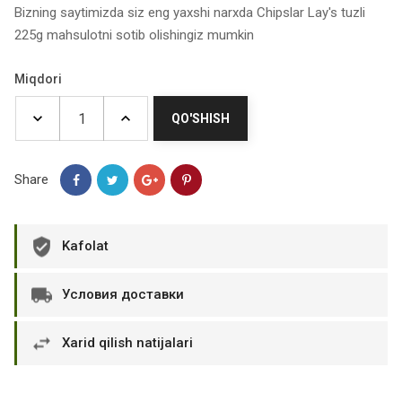
Bizning saytimizda siz eng yaxshi narxda Chipslar Lay's tuzli
225g mahsulotni sotib olishingiz mumkin
Miqdori
QO'SHISH
Share
Kafolat
Условия доставки
Xarid qilish natijalari