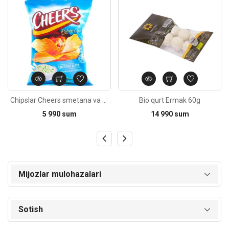
Chipslar Cheers smetana va piyoz 30g
Bio qurt Ermak 60g
5 990 sum
14 990 sum
Mijozlar mulohazalari
Sotish