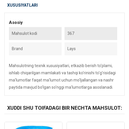
XUSUSIYATLARI
Asosiy
Mahsulot kodi
367
Brand
Lays
Mahsulotning texnik xususiyatlari, etkazib berish to'plami,
ishlab chiqarilgan mamlakati va tashqi ko'rinishi to'g'risidagi
ma'lumotlar faqat ma'lumot uchun mo'ljallangan va nashr
paytida mavjud bo'lgan so'nggi ma'lumotlarga asoslanadi.
XUDDI SHU TOIFADAGI BIR NECHTA MAHSULOT:
Kod: 6322
Kod: 5827