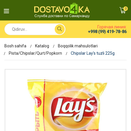
0
Горячая линия:
+998 (99) 419-78-86
Bosh sahifa
Katalog
Boqqolik mahsulotlari
Pista/Chipslar/Qurt/Popkorn
Chipslar Lay's tuzli 225g