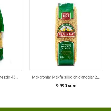
Kod: 4267
Vermishel Makfa Kapellini gnezdo 450g
Makaronlar Makfa silliq chig'anoqlar 250g
9 990 sum