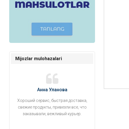
Mijozlar mulohazalari
Анна Уланова
Александ
Хороший сервис, быстрая доставка,
Продукты привезли
свежие продукты, привезли все, что
время. Занесли на 5 
заказывали, вежливый курьер.
аккуратно поставил
упаковано, свеже