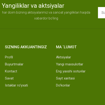
Yangiliklar va aktsiyalar
har doim bizning aktsiyalarimiz va sanoat yangiliklari haqida
xabardor bo'ling
SIZNING AKKUANTINGIZ
MA `LUMOT
Profil
Aktsiyalar
Buyurtmalar
Yangi maxsulotlar
Kontact
Eng yaxshi sotuvlar
Savat
Sayt xaritasi
Istaklar ro'yxati
Do'konlar