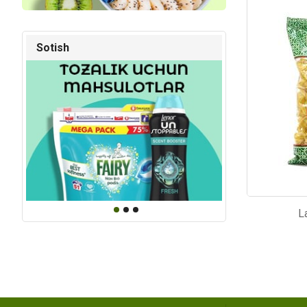
Kod: 853
Kod: 26
Sotish
L