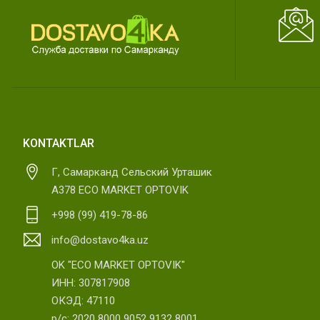
KONTAKTLAR
Г, Самарканд Сельский Урташик
А378 ECO MARKET OPTOVIK
+998 (99) 419-78-86
info@dostavo4ka.uz
OK "ECO MARKET OPTOVIK"
ИНН: 307817908
ОКЭД: 47110
р/с: 2020 8000 9052 9132 8001