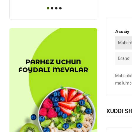
Asosiy
Mahsulo
Brand
Mahsulotn
ma'lumot
XUDDI S