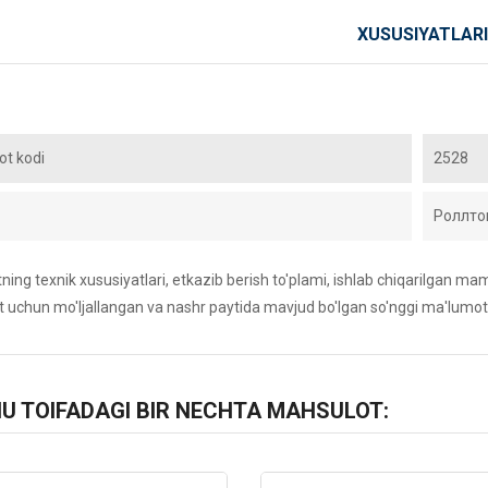
XUSUSIYATLARI
t kodi
2528
Роллто
ing texnik xususiyatlari, etkazib berish to'plami, ishlab chiqarilgan maml
 uchun mo'ljallangan va nashr paytida mavjud bo'lgan so'nggi ma'lumot
HU TOIFADAGI BIR NECHTA MAHSULOT: