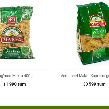
61
Kod: 4176
ag'mon Makfa 400g
11 990 sum
33 599 sum