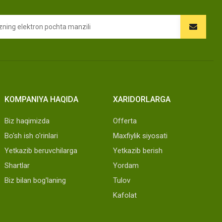
KOMPANIYA HAQIDA
XARIDORLARGA
Biz haqimizda
Offerta
Bo'sh ish o'rinlari
Maxfiylik siyosati
Yetkazib beruvchilarga
Yetkazib berish
Shartlar
Yordam
Biz bilan bog'laning
Tulov
Kafolat