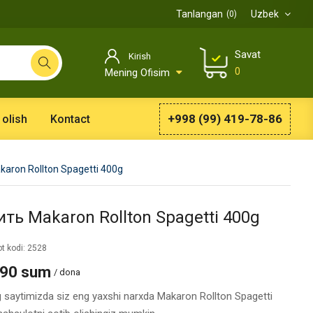
Tanlangan
Uzbek
0
Savat
Kirish
0
Mening Ofisim
+998 (99) 419-78-86
 olish
Kontact
karon Rollton Spagetti 400g
ить Makaron Rollton Spagetti 400g
t kodi: 2528
590 sum
/ dona
g saytimizda siz eng yaxshi narxda Makaron Rollton Spagetti