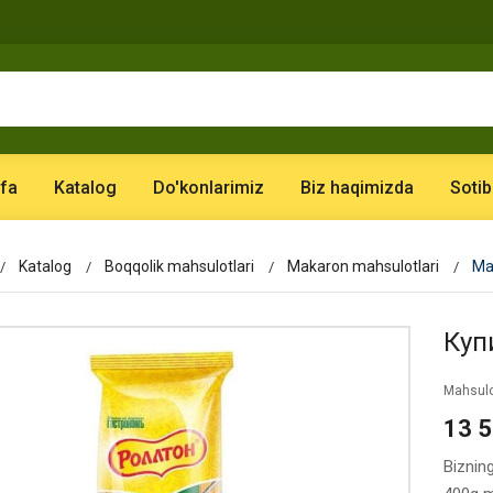
fa
Katalog
Do'konlarimiz
Biz haqimizda
Sotib
Katalog
Boqqolik mahsulotlari
Makaron mahsulotlari
Ma
Куп
Mahsulo
13 
Biznin