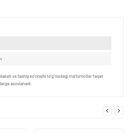
н
akati va tashqi ko'rinishi to'g'risidagi ma'lumotlar faqat
larga asoslanadi.