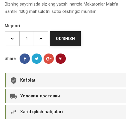
Bizning saytimizda siz eng yaxshi narxda Makaronlar Makfa
Bantiki 400g mahsulotni sotib olishingiz mumkin
Miqdori
QO'SHISH
Share
Kafolat
Условия доставки
Xarid qilish natijalari