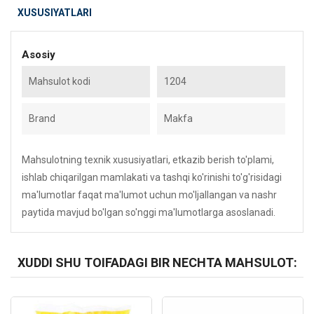
XUSUSIYATLARI
Asosiy
Mahsulot kodi
1204
Brand
Makfa
Mahsulotning texnik xususiyatlari, etkazib berish to'plami,
ishlab chiqarilgan mamlakati va tashqi ko'rinishi to'g'risidagi
ma'lumotlar faqat ma'lumot uchun mo'ljallangan va nashr
paytida mavjud bo'lgan so'nggi ma'lumotlarga asoslanadi.
XUDDI SHU TOIFADAGI BIR NECHTA MAHSULOT:
Kod: 5394
Kod: 5394