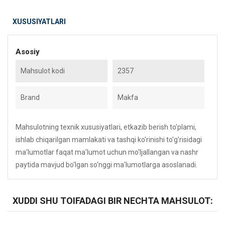
XUSUSIYATLARI
Asosiy
Mahsulot kodi
2357
Brand
Makfa
Mahsulotning texnik xususiyatlari, etkazib berish to'plami,
ishlab chiqarilgan mamlakati va tashqi ko'rinishi to'g'risidagi
ma'lumotlar faqat ma'lumot uchun mo'ljallangan va nashr
paytida mavjud bo'lgan so'nggi ma'lumotlarga asoslanadi.
XUDDI SHU TOIFADAGI BIR NECHTA MAHSULOT: