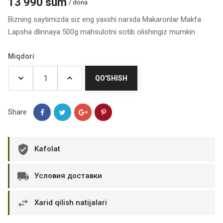
13 990 sum
/ dona
Bizning saytimizda siz eng yaxshi narxda Makaronlar Makfa
Lapsha dlinnaya 500g mahsulotni sotib olishingiz mumkin
Miqdori
QO'SHISH
Share
Kafolat
Условия доставки
Xarid qilish natijalari