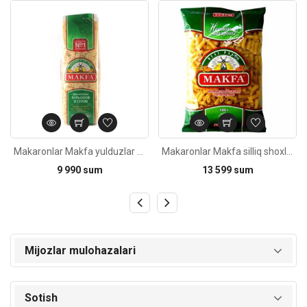
Kod: 1278
Kod: 853
Makaronlar Makfa yulduzlar 250g
Makaronlar Makfa silliq shoxlar 400g
9 990 sum
13 599 sum
Mijozlar mulohazalari
Sotish