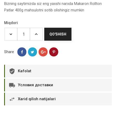
Bizning saytimizda siz eng yaxshi narxda Makaron Rollton
Patlar 400g mahsulotni sotib olishingiz mumkin
Miqdori
QO'SHISH
Share
Kafolat
Условия доставки
Xarid qilish natijalari