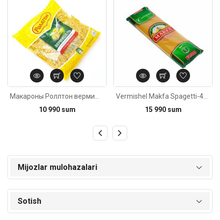
Макароны Роллтон вермишель 400г
Vermishel Makfa Spagetti-450g
10 990 sum
15 990 sum
Mijozlar mulohazalari
Sotish