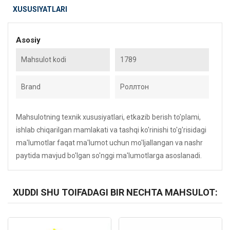
XUSUSIYATLARI
Asosiy
Mahsulot kodi
1789
Brand
Роллтон
Mahsulotning texnik xususiyatlari, etkazib berish to'plami,
ishlab chiqarilgan mamlakati va tashqi ko'rinishi to'g'risidagi
ma'lumotlar faqat ma'lumot uchun mo'ljallangan va nashr
paytida mavjud bo'lgan so'nggi ma'lumotlarga asoslanadi.
XUDDI SHU TOIFADAGI BIR NECHTA MAHSULOT:
Kod: 963
Kod: 5821