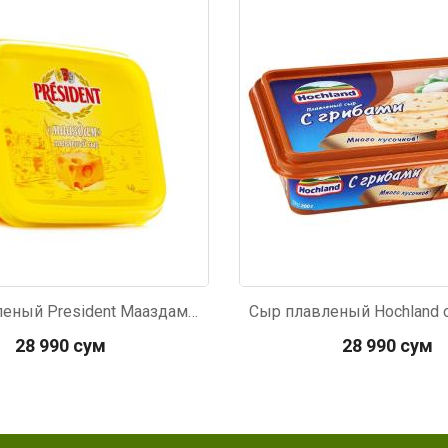
324
Код: 6404
Сыр плавленый President Мааздам 200г
28 990 сум
28 990 сум