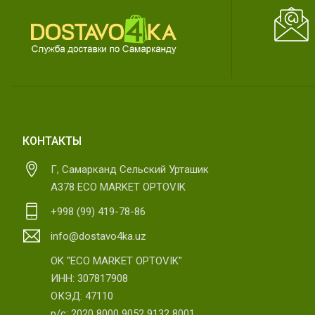
КОНТАКТЫ
Г, Самарканд Сельский Урташик
А378 ECO MARKET OPTOVIK
+998 (99) 419-78-86
info@dostavo4ka.uz
OK "ECO MARKET OPTOVIK"
ИНН: 307817908
ОКЭД: 47110
р/с: 2020 8000 9052 9132 8001