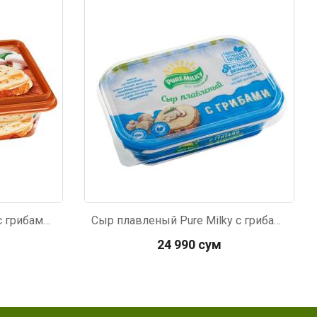
Код: 6404
Сыр плавленый Hochland с грибами 200г
Сыр плавленый Pure Milky с грибами 200±5г
24 990 сум