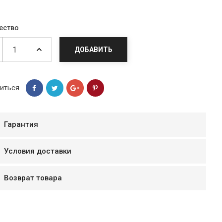
ество
ДОБАВИТЬ
иться
Гарантия
Условия доставки
мур B.Д.
тзывчивый персонал.
Возврат товара
аказ и доставляют
быстро. Покупал мясо
ясо свежее. Очень
уду покупать ещё.