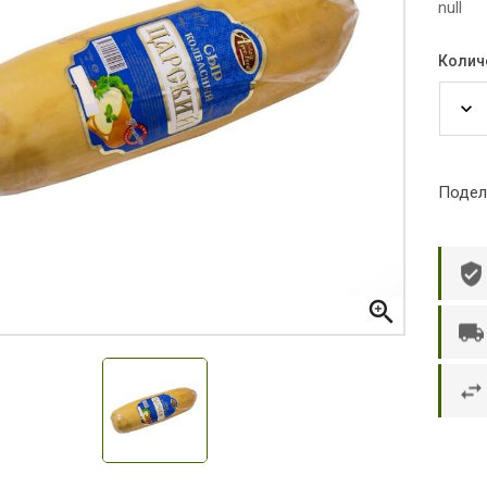
null
Колич
Подел

р П.
Ольга Кузяева
Ти
 в указанное
Лежу в больнице, сделала заказ, все
Вежливый и о
этаж без лифта,
привезли раньше назначенного
Оформляют з
и. Всё хорошо
времени. Курьер Анвар, спасибо ему!
максимально 
е и вкусное.
и овощи. М
доволен. Б