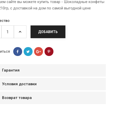
шем сайте вы можете купить товар - Шоколадные конфеты
210гр, с доставкой на дом по самой выгодной цене
ество
ДОБАВИТЬ
иться
Гарантия
мур B.Д.
Условия доставки
тзывчивый персонал.
аказ и доставляют
Возврат товара
быстро. Покупал мясо
ясо свежее. Очень
уду покупать ещё.