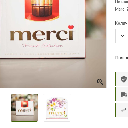
На на
Merci 
Колич
Подел

р П.
Ольга Кузяева
Ти
 в указанное
Лежу в больнице, сделала заказ, все
Вежливый и о
этаж без лифта,
привезли раньше назначенного
Оформляют з
и. Всё хорошо
времени. Курьер Анвар, спасибо ему!
максимально 
е и вкусное.
и овощи. М
доволен. Б