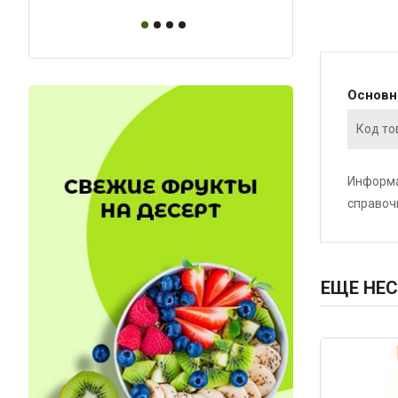
Основ
Код то
Информа
справоч
ЕЩЕ НЕС
Код: 1207
Код: 50