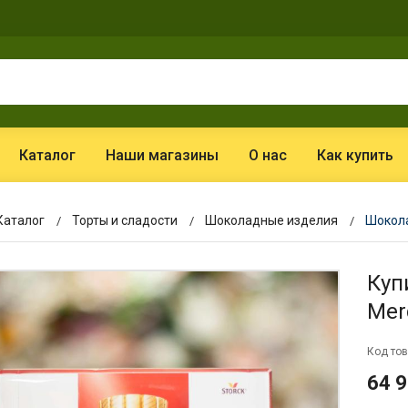
Каталог
Наши магазины
О нас
Как купить
Каталог
Торты и сладости
Шоколадные изделия
Шокола
Куп
Mer
Код тов
64 