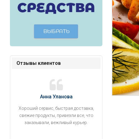
Отзывы клиентов
Анна Уланова
Александ
Хороший сервис, быстрая доставка,
Продукты привезли
свежие продукты, привезли все, что
время. Занесли на 5 
заказывали, вежливый курьер.
аккуратно поставил
упаковано, свеже