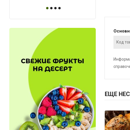
Основ
Код то
Информа
справоч
ЕЩЕ НЕС
Код: 6392
Код: 6