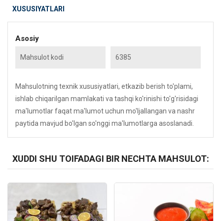
XUSUSIYATLARI
Asosiy
Mahsulot kodi
6385
Mahsulotning texnik xususiyatlari, etkazib berish to'plami,
ishlab chiqarilgan mamlakati va tashqi ko'rinishi to'g'risidagi
ma'lumotlar faqat ma'lumot uchun mo'ljallangan va nashr
paytida mavjud bo'lgan so'nggi ma'lumotlarga asoslanadi.
XUDDI SHU TOIFADAGI BIR NECHTA MAHSULOT:
Kod: 6376
Kod: 6383