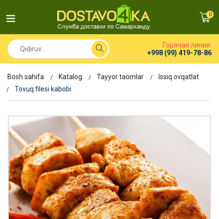
0
Горячая линия:
+998 (99) 419-78-86
Bosh sahifa
Katalog
Tayyor taomlar
Issiq ovqatlat
Tovuq filesi kabobi