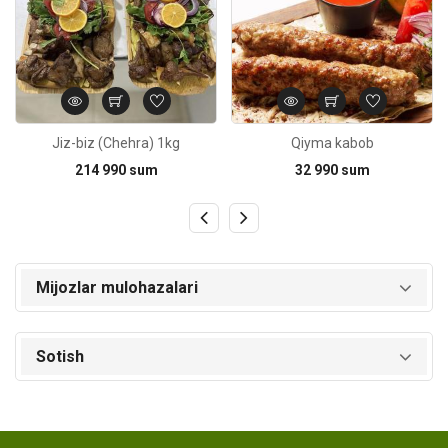
Jiz-biz (Chehra) 1kg
Qiyma kabob
214 990 sum
32 990 sum
Mijozlar mulohazalari
Sotish