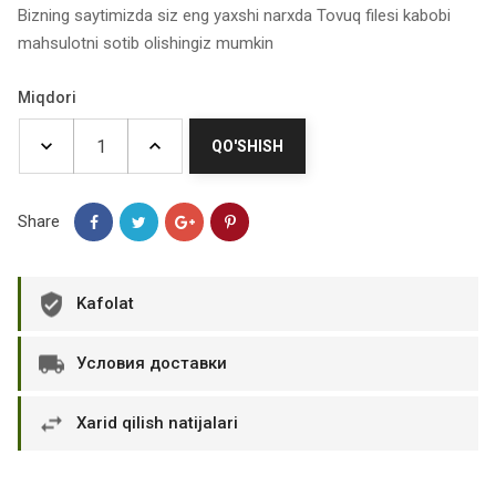
Bizning saytimizda siz eng yaxshi narxda Tovuq filesi kabobi
mahsulotni sotib olishingiz mumkin
Miqdori
QO'SHISH
Share
Kafolat
Условия доставки
Xarid qilish natijalari