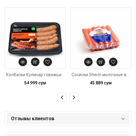
Код: 1804
Код: 4210
Колбаски Кулинар говяжьи острые 420г
Сосиски Sherin молочные в/у, 420г±20г
54 999 сум
45 889 сум
Отзывы клиентов