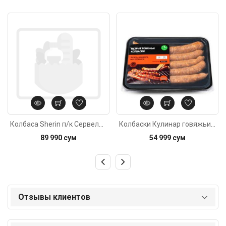
Код: 1591
Код: 5011
Колбаса Sherin п/к Сервелат Посольский, 500г±20г
Колбаски Кулинар говяжьи острые 420г
89 990 сум
54 999 сум
Отзывы клиентов