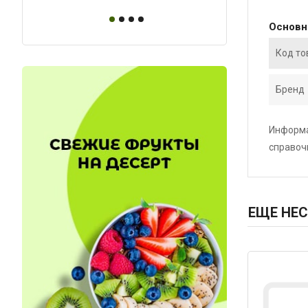
Основ
Код то
Бренд
Информа
справоч
ЕЩЕ НЕС
Код: 1027
Код: 4