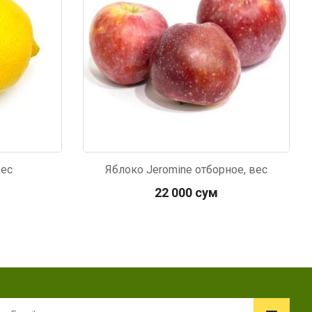
вес
Яблоко Jeromine отборное, вес
22 000 сум