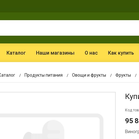
Каталог
Наши магазины
О нас
Как купить
Каталог
Продукты питания
Овощи и фрукты
Фрукты
Куп
Код тов
95 
Виногр