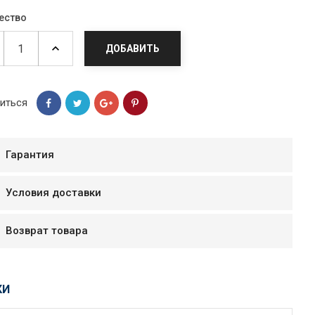
ество
ДОБАВИТЬ
иться
Гарантия
Условия доставки
мур B.Д.
Возврат товара
тзывчивый персонал.
аказ и доставляют
быстро. Покупал мясо
КИ
ясо свежее. Очень
уду покупать ещё.