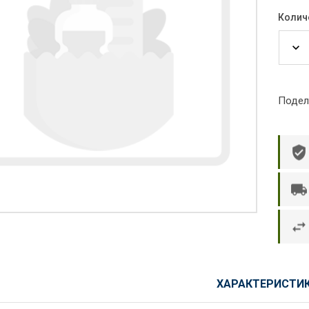
Колич
Подел
р П.
Ольга Кузяева
Ти
 в указанное
Лежу в больнице, сделала заказ, все
Вежливый и о
этаж без лифта,
привезли раньше назначенного
Оформляют з
и. Всё хорошо
времени. Курьер Анвар, спасибо ему!
максимально 
ХАРАКТЕРИСТИ
е и вкусное.
и овощи. М
доволен. Б