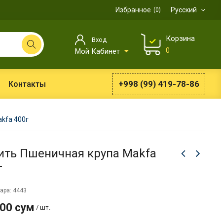
Избранное
Русский
0
Корзина
Вход
0
Мой Кабинет
+998 (99) 419-78-86
Контакты
kfa 400г
ить Пшеничная крупа Makfa
г
ара: 4443
600 сум
/ шт.