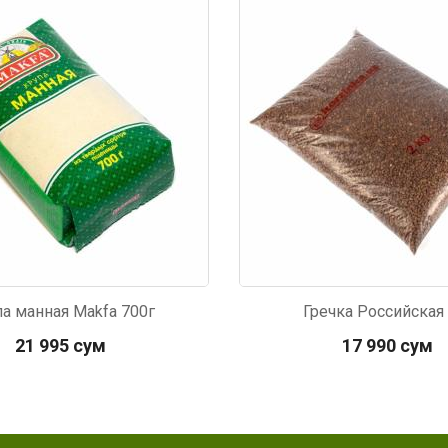
0
Код: 3589
а манная Makfa 700г
Гречка Российская
21 995 сум
17 990 сум