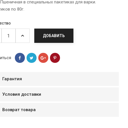
 Пшеничная в специальных пакетиках для варки.
иков по 80г.
ество
ДОБАВИТЬ
иться
Гарантия
мур B.Д.
Условия доставки
тзывчивый персонал.
аказ и доставляют
Возврат товара
быстро. Покупал мясо
ясо свежее. Очень
уду покупать ещё.