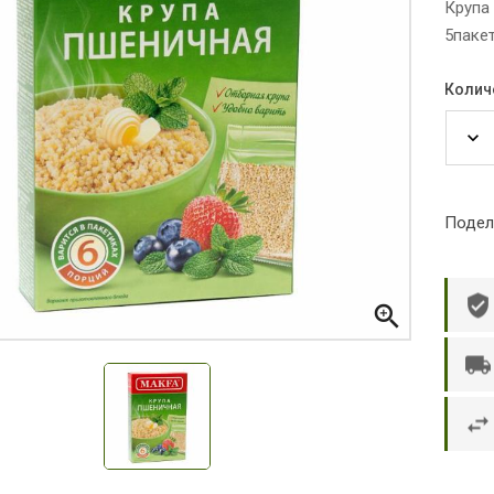
Крупа
5пакет
Колич
Подел

р П.
Ольга Кузяева
Ти
 в указанное
Лежу в больнице, сделала заказ, все
Вежливый и о
этаж без лифта,
привезли раньше назначенного
Оформляют з
и. Всё хорошо
времени. Курьер Анвар, спасибо ему!
максимально 
е и вкусное.
и овощи. М
доволен. Б