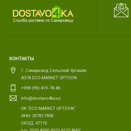
КОНТАКТЫ
Г, Самарканд Сельский Урташик
А378 ECO MARKET OPTOVIK
+998 (99) 419-78-86
info@dostavo4ka.uz
OK "ECO MARKET OPTOVIK"
ИНН: 307817908
ОКЭД: 47110
р/с: 2020 8000 9052 9132 8001